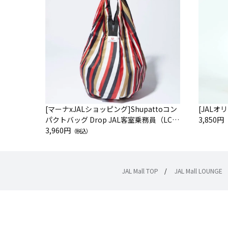
[マーナxJALショッピング]Shupattoコン
[JAL
パクトバッグ Drop JAL客室乗務員（LC）
3,850円
スカーフ柄
3,960円
（税込）
JAL Mall TOP
/
JAL Mall LOUNGE