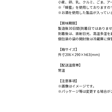
小麦、卵、乳、クルミ、ごま、ア
※「蜂蜜」を使用しておりますの
※お酒を使用した製品が入ってい
【賞味期限】
製造後30日間(到着日ではありませ
到着後は、直射日光、高温多湿を
個包装の袋の開封後は冷蔵庫に保
【箱サイズ】
外寸206×290×h63(mm)
【配送温度帯】
常温
【注意事項】
※画像はイメージです。
※パッケージ等は変更する場合が