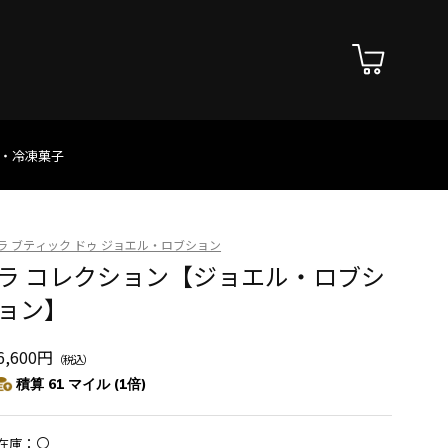
・冷凍菓子
ラ ブティック ドゥ ジョエル・ロブション
ラ コレクション【ジョエル・ロブシ
ョン】
6,600円
（税込）
積算 61 マイル (1倍)
〇
在庫