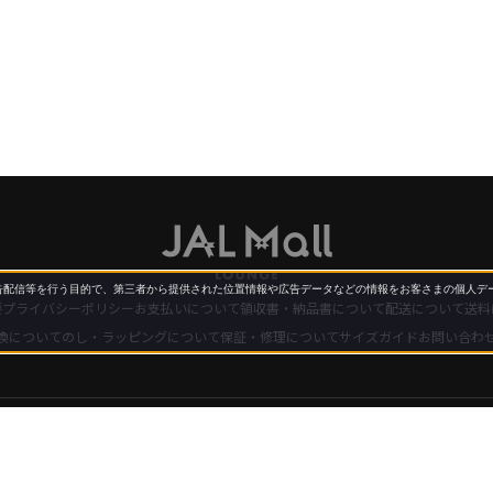
配信等を行う目的で、第三者から提供された位置情報や広告データなどの情報をお客さまの個人デー
要
プライバシーポリシー
お支払いについて
領収書・納品書について
配送について
送料
換について
のし・ラッピングについて
保証・修理について
サイズガイド
お問い合わ
とは
ご利用ガイド
操作ガイド
よくある質問・お問合せ
ご利用規約
プライバシーポリシ
Copyright©Japan Airlines. All rights reserved.