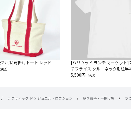
オリジナル]肩掛けトート レッド
[ハリウッド ランチ マーケット
チフライス クルーネック別注半
（税込）
ツ
5,500円
（税込）
/
ラ ブティック ドゥ ジョエル・ロブション
/
焼き菓子・手提げ袋
/
ラ