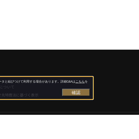
タと結びつけて利用する場合があります。詳細Q&Aは
こちら
を
について
確認
せ先
特商法に基づく表示
ー
会社概要