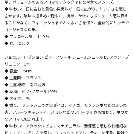
草、ボリュームのあるアロマでアタックはしなやかでスムーズ。
◆ 味わい: 口に含むと黄色い果実味が一気に広がり、リッチさを感じ
させます。酸味は控えめで穏やか、後半にかけてもボリューム感は衰え
ることがなく、フィニッシュまでふくよかさを保ち、全体的にリッチで
ゴージャスな印象。
◆ アルコール度: 14.0 %
◆ 栓: コルク
ジョエル・ロブション ピノ・ノワール シュームジュール by アラン・ブ
リュモン 1本
◆ 容量: 750ml
◆ 生産国: フランス
◆ 生産地域: 南西地方
◆ 品種: ピノ･ノワール100%
◆ タイプ: 赤
◆ 香り: フレッシュでグロゼイユ、イチゴ、サクランボなどの赤い果
実、フルーツキャンディ、スミレなどのフローラルさも加わり、華やか
なアロマに包まれます。
◆ 味わい: アタックはピュアでナチュラル、清涼感も感じられ繊細な
ピノノワールらしさを感じ、フレッシュでフルーティーな印象。酸味も