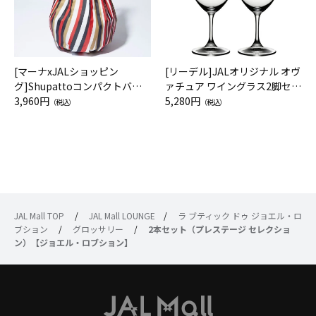
[マーナxJALショッピン
[リーデル]JALオリジナル オヴ
グ]Shupattoコンパクトバッ
ァチュア ワイングラス2脚セッ
グ Drop JAL客室乗務員（LC）
3,960円
ト（レッドワイン）
5,280円
（税込）
（税込）
スカーフ柄
JAL Mall TOP
/
JAL Mall LOUNGE
/
ラ ブティック ドゥ ジョエル・ロ
ブション
/
グロッサリー
/
2本セット（プレステージ セレクショ
ン）【ジョエル・ロブション】