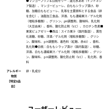
●マンゴープリン＆白桃ゼリー：還元水あめ（インドネシ
ア製造）、マンゴーピューレ、白ももシラップ漬け、砂
糖、加糖白ももピューレ、乳等を主要原料とする食品（卵
を含む）、油脂加工食品、洋酒、もも濃縮果汁／ゲル化剤
（増粘多糖類）、グリシン、pH調整剤、酸味料、乳化剤
（大豆由来）、香料、酸化防止剤（V.C）、カロチン色素■
果実ピュアゼリー●西瓜：スイカ果汁（国内製造）、異性
化液糖、砂糖、洋酒／ゲル化剤（増粘多糖類）、グリシ
ン、酸味料、ｐH調整剤、着色料（紅麹、赤40）、香料、
乳化剤●白桃：白ももシラップ漬け（国内製造）、砂糖、
洋酒、白もも濃縮果汁／ゲル化剤（増粘多糖類）、グリシ
ン、酸味料、ｐH調整剤、酸化防止剤（V.C）、乳化剤、香
料
アレルギー
卵・乳成分
物質
【特定8品
目】
ユーザーレビュー