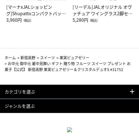
[マーナxJALショッピン
[リーデル]JALオリジナル オヴ
グ]Shupattoコンパクトバッグ
ァチュア ワイングラス2脚セッ
Drop JAL客室乗務員（LC）ス
3,960円
ト（レッドワイン）
5,280円
（税込）
（税込）
カーフ柄
ホーム
>
新宿高野
>
スイーツ
>
果実ピュアゼリー
>
お中元 御中元 暑中見舞い ギフト 贈り物 フルーツ スイーツ プレゼント お
菓子【公式】 新宿高野 果実ピュアゼリー＆クリスタルデュオS #31752
カテゴリを選ぶ
ジャンルを選ぶ