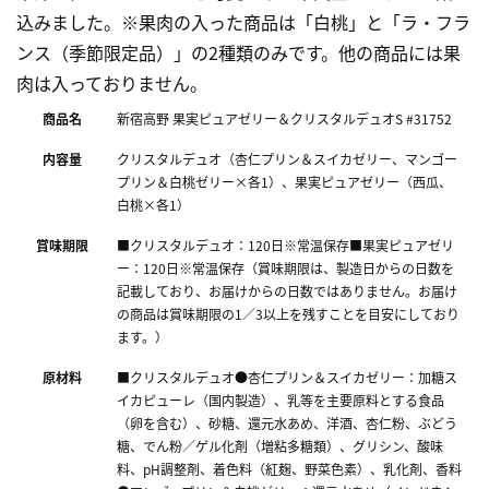
込みました。※果肉の入った商品は「白桃」と「ラ・フラ
ンス（季節限定品）」の2種類のみです。他の商品には果
肉は入っておりません。
商品名
新宿高野 果実ピュアゼリー＆クリスタルデュオS #31752
内容量
クリスタルデュオ（杏仁プリン＆スイカゼリー、マンゴー
プリン＆白桃ゼリー×各1）、果実ピュアゼリー（西瓜、
白桃×各1）
賞味期限
■クリスタルデュオ：120日※常温保存■果実ピュアゼリ
ー：120日※常温保存（賞味期限は、製造日からの日数を
記載しており、お届けからの日数ではありません。お届け
の商品は賞味期限の1／3以上を残すことを目安にしており
ます。）
原材料
■クリスタルデュオ●杏仁プリン＆スイカゼリー：加糖ス
イカピューレ（国内製造）、乳等を主要原料とする食品
（卵を含む）、砂糖、還元水あめ、洋酒、杏仁粉、ぶどう
糖、でん粉／ゲル化剤（増粘多糖類）、グリシン、酸味
料、pH調整剤、着色料（紅麹、野菜色素）、乳化剤、香料