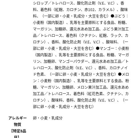
シロップ／トレハロース、酸化防止剤（V.E、V.C）、香
料、着色料（紅麹、カロチン、赤102、カラメル）、酸味
料、（一部に卵・小麦・乳成分・大豆を含む）●ぶどう：
小麦粉（国内製造）、乳等を主要原料とする食品、粉糖、
マーガリン、加糖卵、還元水あめ加工品、ぶどう果汁加工
品／トレハロース、着色料（クチナシ、紅麹、ラック、カ
ロチン）、香料、酸化防止剤（V.E、V.C）、酸味料、（一
部に卵・小麦・乳成分・大豆を含む）●マンゴー：小麦粉
（国内製造）、乳等を主要原料とする食品、粉糖、マーガ
リン、加糖卵、マンゴーパウダー、還元水あめ加工品／ト
レハロース、酸化防止剤（V.E、V.C）、香料、カロチノイ
ド色素、（一部に卵・小麦・乳成分・大豆を含む）●メロ
ン：小麦粉（国内製造）、乳等を主要原料とする食品、粉
糖、マーガリン、加糖卵、メロン果汁加工品、還元水あめ
加工品／トレハロース、着色料（紅花色素、クチナシ、カ
ロチン）、酸味料、香料、酸化防止剤（V.E、V.C）、（一
部に卵・小麦・乳成分・大豆を含む）
アレルギー
卵・小麦・乳成分
物質
【特定8品
目】