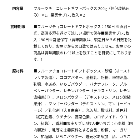
内容量
フルーツチョコレートギフトボックス 200g（個包装紙込
み）×1、果実サブレ5枚入×2
賞味期限
■フルーツチョコレートギフトボックス：150日 ※直射日
光、高温多湿を避けて涼しい場所で保存■果実サブレ5枚
入：90日※常温保存（賞味期限は、製造日からの日数を記
載しており、お届けからの日数ではありません。お届けの
商品は賞味期限の1／3以上を残すことを目安にしておりま
す。）
原材料
■フルーツチョコレートギフトボックス：砂糖（オースト
ラリア製造）、ココアバター、全粉乳、粉糖、植物油脂、
乳糖、水あめ、いちごパウダー、バナナフレーク、ブルー
ベリーパウダー、レモンパウダー（デキストリン、レモン
濃縮果汁）、メロンパウダー（デキストリン、メロン濃縮
果汁）、マンゴーパウダー（デキストリン、マンゴーピュ
ーレ）／乳化剤（大豆由来）、光沢剤、酸味料、着色料
（紅花色素、クチナシ、野菜色素、カロチノイド、ウコ
ン、紅麹）、香料■果実サブレ5枚入●いちご：小麦粉（国
内製造）、乳等を主要原料とする食品、粉糖、マーガリ
ン、加糖卵、いちごパウダー、還元水あめ加工品、いちご