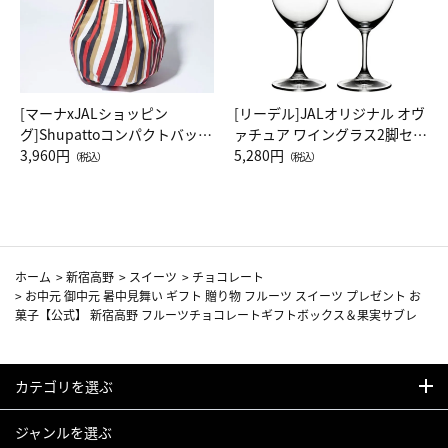
[マーナxJALショッピン
[リーデル]JALオリジナル オヴ
グ]Shupattoコンパクトバッグ
ァチュア ワイングラス2脚セッ
Drop JAL客室乗務員（LC）ス
3,960円
ト（レッドワイン）
5,280円
（税込）
（税込）
カーフ柄
ホーム
>
新宿高野
>
スイーツ
>
チョコレート
>
お中元 御中元 暑中見舞い ギフト 贈り物 フルーツ スイーツ プレゼント お
菓子【公式】 新宿高野 フルーツチョコレートギフトボックス＆果実サブレ
カテゴリを選ぶ
ジャンルを選ぶ