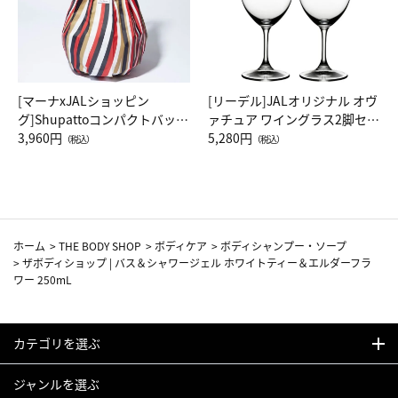
[マーナxJALショッピン
[リーデル]JALオリジナル オヴ
グ]Shupattoコンパクトバッグ
ァチュア ワイングラス2脚セッ
Drop JAL客室乗務員（LC）ス
3,960円
ト（レッドワイン）
5,280円
（税込）
（税込）
カーフ柄
ホーム
>
THE BODY SHOP
>
ボディケア
>
ボディシャンプー・ソープ
>
ザボディショップ | バス＆シャワージェル ホワイトティー＆エルダーフラ
ワー 250mL
カテゴリを選ぶ
ジャンルを選ぶ