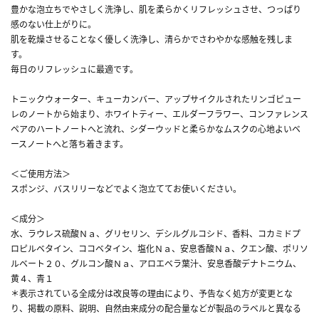
豊かな泡立ちでやさしく洗浄し、肌を柔らかくリフレッシュさせ、つっぱり
感のない仕上がりに。
肌を乾燥させることなく優しく洗浄し、清らかでさわやかな感触を残しま
す。
毎日のリフレッシュに最適です。
トニックウォーター、キューカンバー、アップサイクルされたリンゴピュー
レのノートから始まり、ホワイトティー、エルダーフラワー、コンファレンス
ペアのハートノートへと流れ、シダーウッドと柔らかなムスクの心地よいベ
ースノートへと落ち着きます。
＜ご使用方法＞
スポンジ、バスリリーなどでよく泡立ててお使いください。
＜成分＞
水、ラウレス硫酸Ｎａ、グリセリン、デシルグルコシド、香料、コカミドプ
ロピルベタイン、ココベタイン、塩化Ｎａ、安息香酸Ｎａ、クエン酸、ポリソ
ルベート２０、グルコン酸Ｎａ、アロエベラ葉汁、安息香酸デナトニウム、
黄４、青１
＊表示されている全成分は改良等の理由により、予告なく処方が変更とな
り、掲載の原料、説明、自然由来成分の配合量などが製品のラベルと異なる