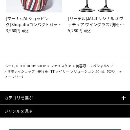
[マーナxJALショッピン
[リーデル]JALオリジナル オヴ
グ]Shupattoコンパクトバッグ
ァチュア ワイングラス2脚セッ
Drop JAL客室乗務員（LC）ス
3,960円
ト（レッドワイン）
5,280円
（税込）
（税込）
カーフ柄
ホーム
>
THE BODY SHOP
>
フェイスケア
>
美容液・スペシャルケア
>
ザボディショップ | 美容液 | TT デイリー ソリューション 50mL（香り：テ
ィーツリー）
カテゴリを選ぶ
ジャンルを選ぶ