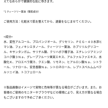
えてなめらかで健康的な肌に導きます。
*1 ティーツリー葉油（整肌成分）
ご使用方法：化粧水で肌を整えてから、適量をなじませてください。
<成分>
水、変性アルコール、プロパンジオール、グリセリン、ＰＥＧ－４０水添ヒ
マシ油、フェノキシエタノール、ティーツリー葉油、カプリリルグリコー
ル、キサンタンガム、サリチル酸、テリハボク種子油、エチレンジアミンジ
コハク酸３Ｎａ、グレープフルーツ果実エキス、アルファルファエキス、水
酸化Ｋ、アロエベラ葉汁、クエン酸、リモネン、ヒアルロン酸Ｎａ、シトラ
ール、リナロール、安息香酸Ｎａ、シトロネロール、レプトスペルムムペテ
ルソニイ油、トコフェロール
※製品画像はイメージで実物と色味等が異なる場合がございます。また、お
客様のご使用のモニターやブラウザなどの環境により、見え方が異なる場合
もございますので予めご了承ください。