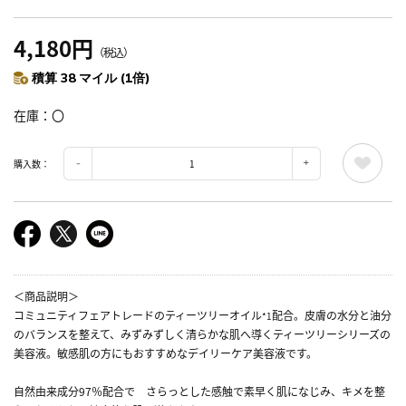
4,180円
（税込）
積算 38 マイル (1倍)
在庫
〇
購入数：
＜商品説明＞
コミュニティフェアトレードのティーツリーオイル
配合。皮膚の水分と油分
*1
のバランスを整えて、みずみずしく清らかな肌へ導くティーツリーシリーズの
美容液。敏感肌の方にもおすすめなデイリーケア美容液です。
自然由来成分97％配合で さらっとした感触で素早く肌になじみ、キメを整