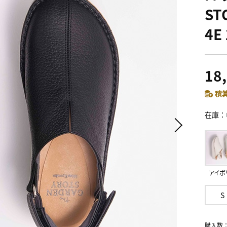
S
4E
18
積算
在庫
アイボ
S
購入数