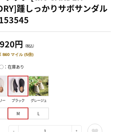
TORY]踵しっかりサボサンダル
 153545
,920円
（税込）
 860 マイル (5倍)
◯：在庫あり
リー
ブラック
グレージュ
M
L
：