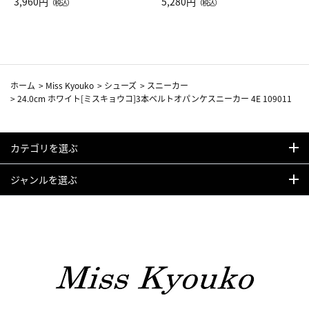
Drop JAL客室乗務員（LC）ス
3,960円
ト（レッドワイン）
5,280円
（税込）
（税込）
カーフ柄
ホーム
>
Miss Kyouko
>
シューズ
>
スニーカー
>
24.0cm ホワイト[ミスキョウコ]3本ベルトオパンケスニーカー 4E 109011
カテゴリを選ぶ
ジャンルを選ぶ