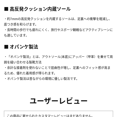
■ 高反発クッション内蔵ソール
・約7mmの高反発クッションを内蔵するソールは、足裏への衝撃を軽減し、
底つき感を和らげます。
・長時間の歩行でも疲れにくく、旅行やスポーツ観戦などアクティブシーンに
も適しています。
■ オパンケ製法
・「オパンケ製法」とは、アウトソール(本底)にアッパー（甲革）を乗せて周
囲を縫い合わせる製靴方法
・余計な接着剤を使わないことで屈曲性が増し、足裏へのフィット感が高ま
るため、優れた着用感が得られます。
・オパンケ製法は昔ながらの環境に優しい製法です。
ユーザーレビュー
この商品に寄せられたカスタマーレビューはまだありません。