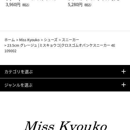
Drop JAL客室乗務員（LC）ス
3,960円
ト（レッドワイン）
5,280円
（税込）
（税込）
カーフ柄
ホーム
>
Miss Kyouko
>
シューズ
>
スニーカー
>
23.5cm グレージュ [ミスキョウコ]クロスゴムオパンケスニーカー 4E
109002
カテゴリを選ぶ
ジャンルを選ぶ