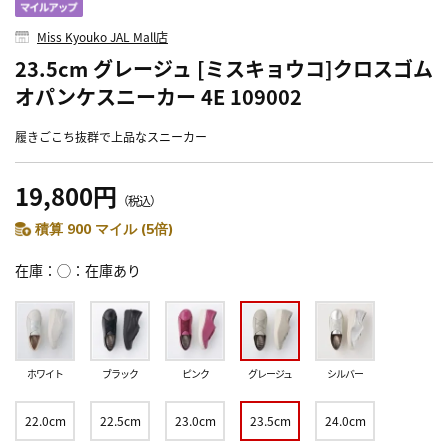
Miss Kyouko JAL Mall店
23.5cm グレージュ [ミスキョウコ]クロスゴム
オパンケスニーカー 4E 109002
履きごこち抜群で上品なスニーカー
19,800円
（税込）
積算 900 マイル (5倍)
在庫
◯：在庫あり
ホワイト
ブラック
ピンク
グレージュ
シルバー
22.0cm
22.5cm
23.0cm
23.5cm
24.0cm