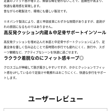
足裏のフィット感が増す上、無駄な糊を使わないことで、屈曲性が高まり、
快適な着用感を実現します。
昔ながらの靴製法で、環境にも優しい製法です。
※オパンケ製法により、底と甲部皮革にわずかな隙間がありますが、底剥が
れの原因になるものではありません。
高反発クッション内蔵＆中足骨サポートインソール
高反発クッションを埋め込んだ本底と中足骨サポートクッションにより、足
裏全体を優しく包み込むことで長時間の歩行でも疲れにくく、旅行や、スポ
ーツ観戦など、アクティブなシーンを快適に過ごせます。
ラクラク着脱なのにフィット感キープ◎
クロスゴムが伸縮して脱ぎ履きしやすいですが、かかとクッションでフィッ
ト感をUPしているので足抜けや靴擦れはおこりにくく、快適な歩行をサポー
トします。
ユーザーレビュー