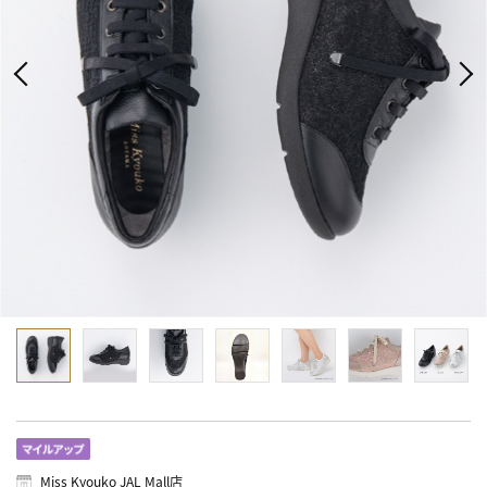
Miss Kyouko JAL Mall店