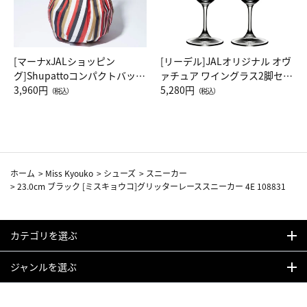
[マーナxJALショッピン
[リーデル]JALオリジナル オヴ
グ]Shupattoコンパクトバッグ
ァチュア ワイングラス2脚セッ
Drop JAL客室乗務員（LC）ス
3,960円
ト（レッドワイン）
5,280円
（税込）
（税込）
カーフ柄
ホーム
>
Miss Kyouko
>
シューズ
>
スニーカー
>
23.0cm ブラック [ミスキョウコ]グリッターレーススニーカー 4E 108831
カテゴリを選ぶ
ジャンルを選ぶ