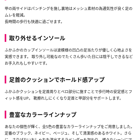
甲の両サイドはパンチングを施し裏地はメッシュ素材の為通気性が良く足の
ムレを軽減。
長時間の歩行も快適に過ごせます。
取り外せるインソール
ふかふかのカップインソールは波模様の凹凸の足当たりが優しく心地よさを
実感できます。 取り外し可能なのでたくさん歩いた日には陰干しできるなど
お手入れもしやすいです。
足首のクッションでホールド感アップ
ふかふかクッションを足首周りとベロ部分に施すことで歩行時の安定感とフ
ィット感をUP。 靴擦れしにくくなり足首と甲部分をサポートします。
豊富なカラーラインナップ
あなたの個性が輝く、全5色の豊富なカラーラインナップをご用意しました。
定番のブラック、ネイビー、ベージュ、そして清潔感のあるホワイト。さら
に、さりげないおしゃれを演出するラベンダーも加わり、様々なシーンにマ