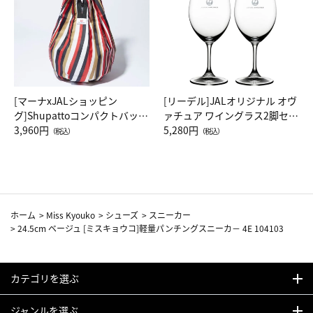
[マーナxJALショッピン
[リーデル]JALオリジナル オヴ
グ]Shupattoコンパクトバッグ
ァチュア ワイングラス2脚セッ
Drop JAL客室乗務員（LC）ス
3,960円
ト（レッドワイン）
5,280円
（税込）
（税込）
カーフ柄
ホーム
>
Miss Kyouko
>
シューズ
>
スニーカー
>
24.5cm ベージュ [ミスキョウコ]軽量パンチングスニーカ－ 4E 104103
カテゴリを選ぶ
ジャンルを選ぶ