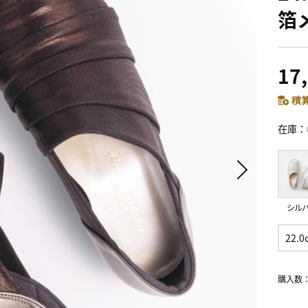
箔メ
17
積算
在庫
シル
22.0
購入数