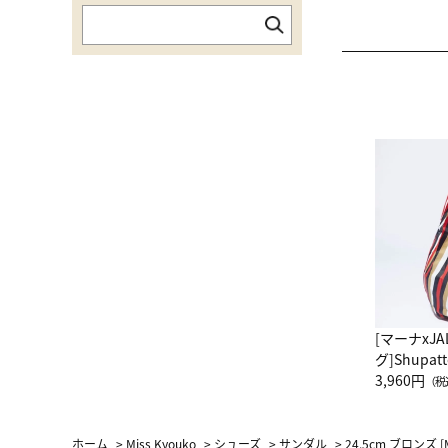
[マーナxJ
グ]Shup
グ Drop 
3,960円
（税
（LC）ス
ホーム
>
Miss Kyouko
>
シューズ
>
サンダル
>
24.5cm ブロンズ [