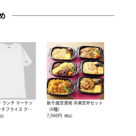
め
JAL特製
レー 200
10,800円
（
ド ランチ マーケッ
新千歳空港発 冷凍空弁セット
ッチフライス クル
（6種）
注半袖Ｔシャツ
7,560円
込）
（税込）