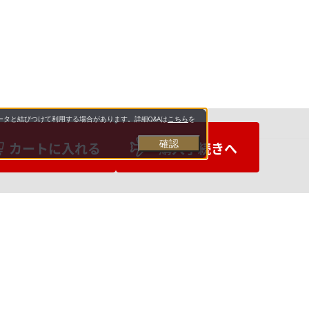
タと結びつけて利用する場合があります。詳細Q&Aは
こちら
を
確認
カートに入れる
購入手続きへ
お支払いについて
送料について
営業日について