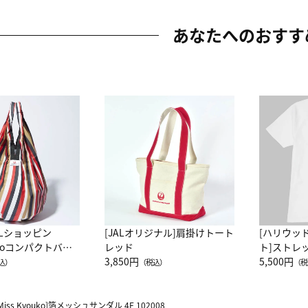
あなたへのおすす
ALショッピン
[JALオリジナル]肩掛けトート
[ハリウッ
attoコンパクトバッ
レッド
ト]ストレ
JAL客室乗務員
3,850円
ーネック別
5,500円
込）
（税込）
（税
カーフ柄
Miss Kyouko]箔メッシュサンダル 4E 102008