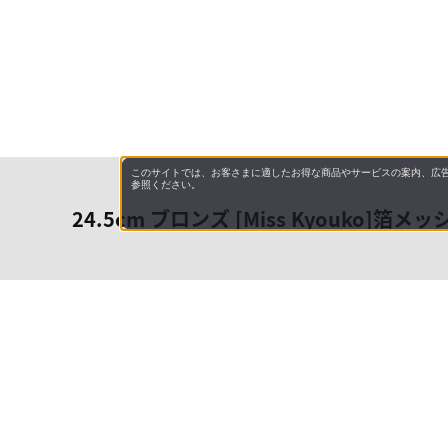
このサイトでは、お客さまに適したお得な商品やサービスの案内、広告
参照ください。
24.5cm ブロンズ [Miss Kyouko]箔メッ
会社概
領収書
キャン
お問い