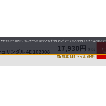
配信等を行う目的で、第三者から提供された位置情報や広告データなどの情報をお客さまの個人デー
17,930円
（税込）
シュサンダル 4E 102008
積算 815 マイル (5倍)
要
プライバシーポリシー
について
配送について
セル・返品・交換について
保証・修理について
合わせ先
特商法に基づく表示