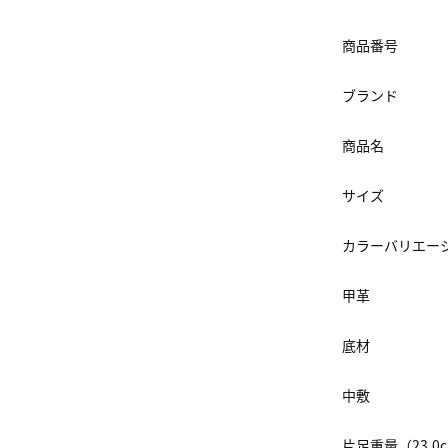
商品番号
ブランド
商品名
サイズ
カラーバリエー
甲革
底材
中敷
片足重量（23.0