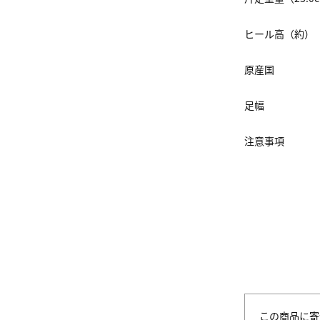
ヒール高（約）
原産国
足幅
注意事項
この商品に寄