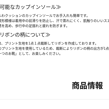
可能なカップインソール≫
ふわクッションのカップインソールでお手入れも簡単です。
波形模様は着用中の前滑りを防止し、汗で蒸れにくく、肌触りのいいス
感を高め、歩行中の足揺れと疲れを防ぎます。
リボンの柄について≫
は、プリント生地を1点１点裁断してリボンを作成しております。
のプリント生地を使用しているため、裁断によりリボンの柄の出方が1
一つのお靴」として、お楽しみください。
商品情報