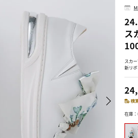
M
24
ス
10
スカー
新リボ
24
積算
在庫