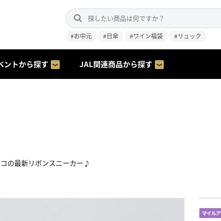
#お中元
#日傘
#ワイン福袋
#リュック
ベントから探す
JAL関連商品から探す
ウコの最新リボンスニーカー♪