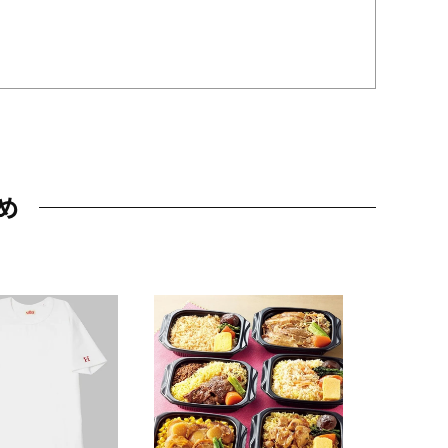
め
JAL特製
レー 200
10,800円
（