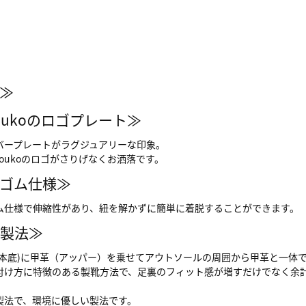
≫
Kyoukoのロゴプレート≫
バープレートがラグジュアリーな印象。
Kyoukoのロゴがさりげなくお洒落です。
ゴム仕様≫
ム仕様で伸縮性があり、紐を解かずに簡単に着脱することができます。
製法≫
(本底)に甲革（アッパー）を乗せてアウトソールの周囲から甲革と一体
付け方に特徴のある製靴方法で、足裏のフィット感が増すだけでなく余
。
製法で、環境に優しい製法です。