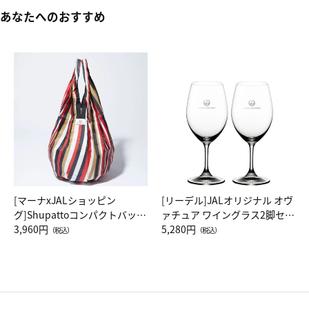
あなたへのおすすめ
[マーナxJALショッピン
[リーデル]JALオリジナル オヴ
グ]Shupattoコンパクトバッグ
ァチュア ワイングラス2脚セッ
Drop JAL客室乗務員（LC）ス
3,960円
ト（レッドワイン）
5,280円
（税込）
（税込）
カーフ柄