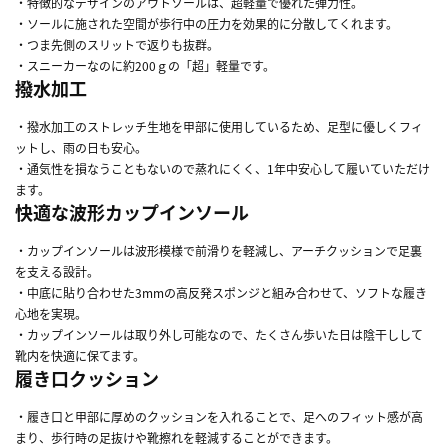
・特徴的なデザインのアウトソールは、超軽量で優れた弾力性。
・ソールに施された空間が歩行中の圧力を効果的に分散してくれます。
・つま先側のスリットで返りも抜群。
・スニーカーなのに約200ｇの「超」軽量です。
撥水加工
・撥水加工のストレッチ生地を甲部に使用しているため、足型に優しくフィ
ットし、雨の日も安心。
・通気性を損なうこともないので蒸れにくく、1年中安心して履いていただけ
ます。
快適な波形カップインソール
・カップインソールは波形模様で前滑りを軽減し、アーチクッションで足裏
を支える設計。
・中底に貼り合わせた3mmの高反発スポンジと組み合わせて、ソフトな履き
心地を実現。
・カップインソールは取り外し可能なので、たくさん歩いた日は陰干しして
靴内を快適に保てます。
履き口クッション
・履き口と甲部に厚めのクッションを入れることで、足へのフィット感が高
まり、歩行時の足抜けや靴擦れを軽減することができます。