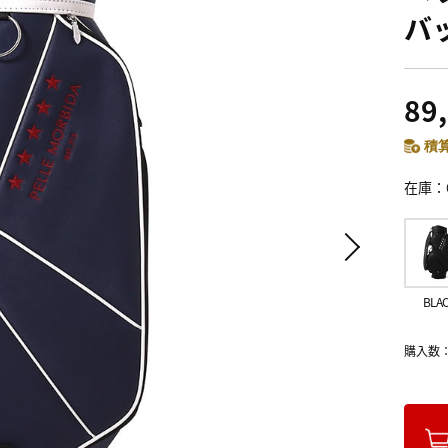
バッ
89
積算
在庫
BLA
購入数