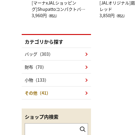
[マーナxJALショッピン
[JALオリジナル]
グ]Shupattoコンパクトバッ
レッド
グ Drop JAL客室乗務員
3,960円
3,850円
（税込）
（税込）
（LC）スカーフ柄
カテゴリから探す
バッグ（303）
財布（70）
小物（133）
その他（41）
ショップ内検索