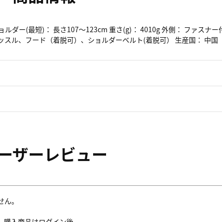
ルダー(最短)： 長さ107～123cm 重さ(g)： 4010g 外側： ファス
ッスル、フード（着脱可）、ショルダーベルト(着脱可） 生産国： 中国
ーザーレビュー
せん。
。購入商品はログイン後、