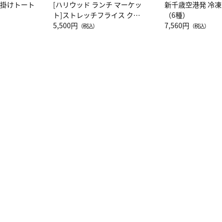
肩掛けトート
[ハリウッド ランチ マーケッ
新千歳空港発 冷
ト]ストレッチフライス クル
（6種）
ーネック別注半袖Ｔシャツ
5,500円
7,560円
（税込）
（税込）