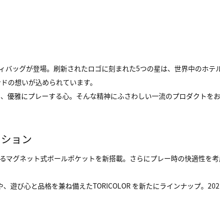
 より、キャディバッグが登場。刷新されたロゴに刻まれた5つの星は、世界中
ンドの想いが込められています。
じ、優雅にプレーする心。そんな精神にふさわしい一流のプロダクトを
ーション
めるマグネット式ボールポケットを新搭載。さらにプレー時の快適性を考
 や、遊び心と品格を兼ね備えたTORICOLOR を新たにラインナップ。2