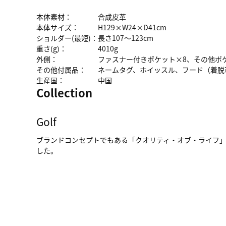
本体素材：
合成皮革
本体サイズ：
H129×W24×D41cm
ショルダー(最短)：
長さ107～123cm
重さ(g)：
4010g
外側：
ファスナー付きポケット×8、その他ポ
その他付属品：
ネームタグ、ホイッスル、フード（着脱
生産国：
中国
Collection
Golf
ブランドコンセプトでもある「クオリティ・オブ・ライフ」を
した。