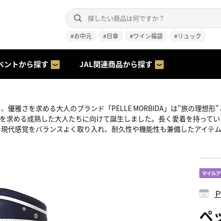
#お中元
#日傘
#ワイン福袋
#リュック
ベントから探す
JAL関連商品から探す
、優雅さを求める大人のブランド「PELLE MORBIDA」は"旅の理想
フ"を求める成熟した大人たちに向けて誕生しました。長く愛着を持って
、現代感覚をバランスよく取り入れ、耐久性や機能性も兼備したアイテ
ペ