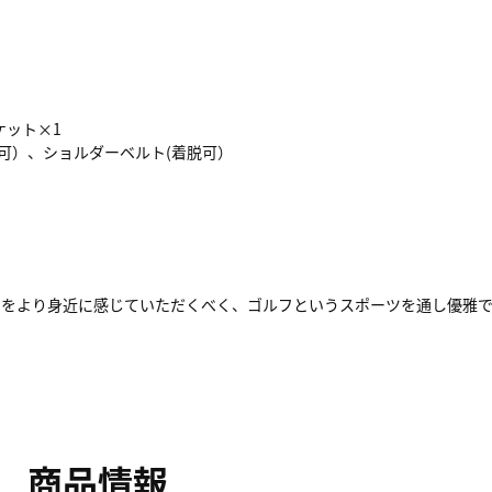
ケット×1
可）、ショルダーベルト(着脱可）
より身近に感じていただくべく、ゴルフというスポーツを通し優雅で上品な
商品情報