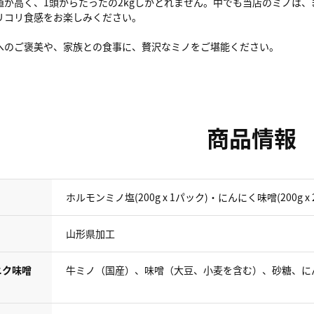
値が高く、1頭からたったの2kgしかとれません。中でも当店のミノは
リコリ食感をお楽しみください。
へのご褒美や、家族との食事に、贅沢なミノをご堪能ください。
商品情報
ホルモンミノ塩(200g x 1パック)・にんにく味噌(200g x
山形県加工
ニク味噌
牛ミノ（国産）、味噌（大豆、小麦を含む）、砂糖、に