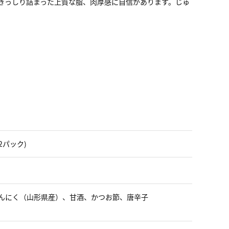
、ぎっしり詰まった上質な脂、肉厚感に自信があります。じゅ
 2パック)
んにく（山形県産）、甘酒、かつお節、唐辛子