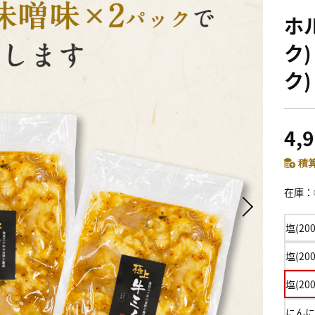
ホル
ク)
ク)
4,
積算
在庫
塩(20
塩(20
塩(20
にんにく