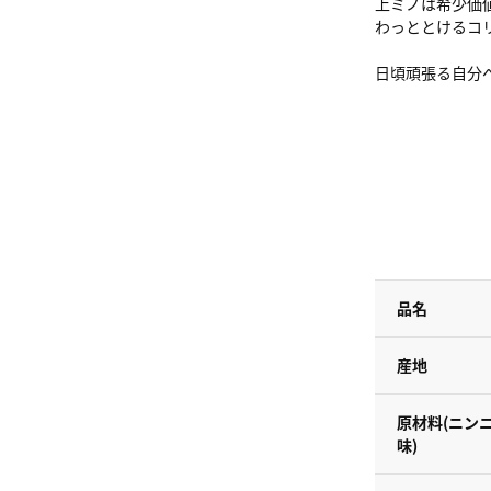
上ミノは希少価
わっととけるコ
日頃頑張る自分
品名
産地
原材料(ニン
味)