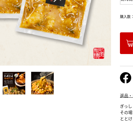
購入数
返品・
ぎっし
その場
ととけ