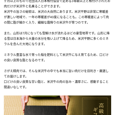
ヶ月以上のもので社団法人日本格付協会で定める3等級以上と格付けされたお
肉だけが米沢牛と名乗ることができます。
米沢牛の旨さの秘密は、米沢の大自然にあります。米沢平野は非常に寒暖差
が激しい地域で、一年の寒暖差が40度になることも。この寒暖差によって肉
の間に脂が細かく入り、繊細な霜降りの米沢牛が育つのです。
また、山形は7月になっても雪解け水が流れるほどの豪雪地帯です。山形に降
る雪は日本海から大量の水分を吸い上げて降るため、米沢平野に多くのミネ
ラルを含んだ大地になります。
ミネラル豊富な水で育った稲を肥料として米沢牛に与え育てるため、口どけ
の良い良質な脂となるのです。
さがえ精肉では、そんな米沢牛の中でも本当に旨い肉だけを目利き・厳選し
てお届けします。
口どけの良い良質な甘い脂と、米沢牛の肉の旨み・濃厚さに、感動すること
間違いなしです。