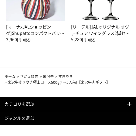
[マーナxJALショッピン
[リーデル]JALオリジナル オヴ
グ]Shupattoコンパクトバッグ
ァチュア ワイングラス2脚セッ
Drop JAL客室乗務員（LC）ス
3,960円
ト（レッドワイン）
5,280円
（税込）
（税込）
カーフ柄
ホーム
>
さがえ精肉
>
米沢牛
>
すきやき
>
米沢牛すきやき極上ロース500g(4～5人前)【米沢牛肉ギフト】
カテゴリを選ぶ
ジャンルを選ぶ