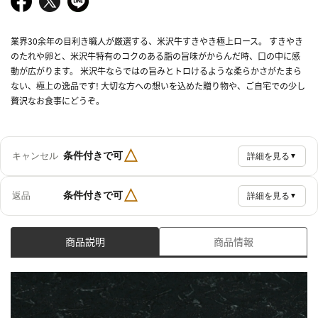
業界30余年の目利き職人が厳選する、米沢牛すきやき極上ロース。 すきやき
のたれや卵と、米沢牛特有のコクのある脂の旨味がからんだ時、口の中に感
動が広がります。 米沢牛ならではの旨みとトロけるような柔らかさがたまら
ない、極上の逸品です! 大切な方への想いを込めた贈り物や、ご自宅での少し
贅沢なお食事にどうぞ。
△
条件付きで可
キャンセル
詳細を見る
▼
△
条件付きで可
返品
詳細を見る
▼
商品説明
商品情報