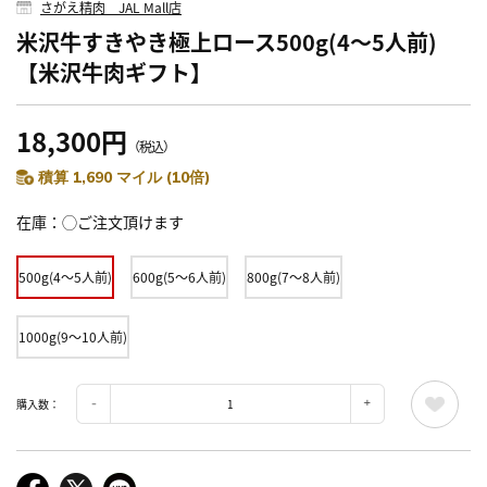
さがえ精肉 JAL Mall店
米沢牛すきやき極上ロース500g(4～5人前)
【米沢牛肉ギフト】
18,300円
（税込）
積算 1,690 マイル (10倍)
在庫
◯ご注文頂けます
500g(4～5人前)
600g(5～6人前)
800g(7～8人前)
1000g(9～10人前)
購入数：