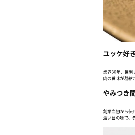
ユッケ好
業界30年、目
肉の旨味が凝縮
やみつき
創業当初から伝
濃い目の味で、