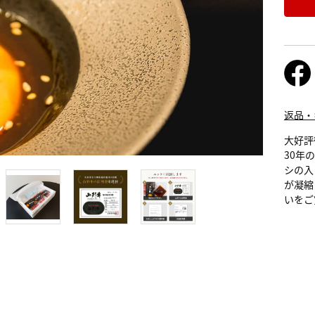
返品・
大好評
30年
シの入
が凝縮
いをご