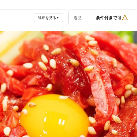
△
条件付きで可
返品
詳細を見る
▼