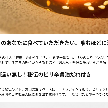
きのあなたに食べていただきたい、噛むほどに
利きの達人が厳選した山形牛から、生食で一番旨い、サシの入りが少ない
されている赤身の部位だから噛むほどに溢れ出す贅沢な味わいをご賞味
間違い無し！秘伝のピリ辛醤油だれ付き
わる秘伝のタレ。濃口醤油をベースに、コチュジャンを加え、ピリ辛ダ
赤身肉の旨味を最大限に引き出す味付けです。一度食べたらやみつきに