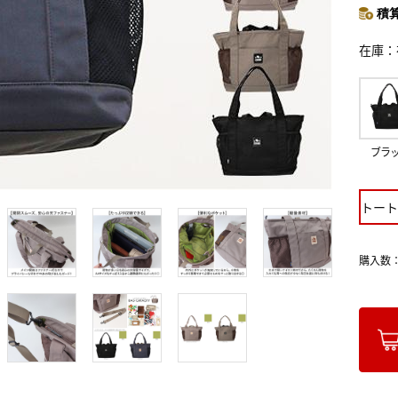
積算
在庫
ブラ
トート
購入数