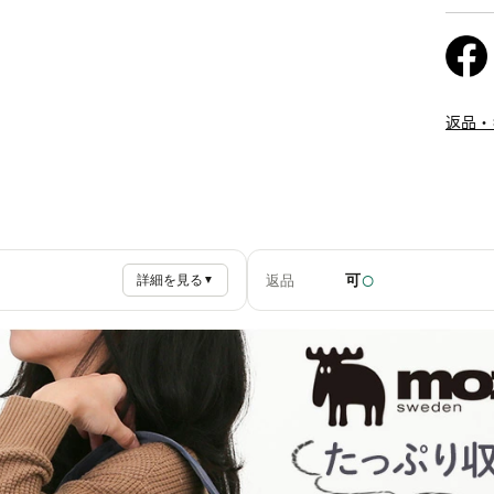
返品・
○
可
返品
詳細を見る
▼