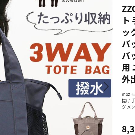
ZZ
ト
ッ
バ
バ
用
外
moz 
提げ 
グ メ
8,