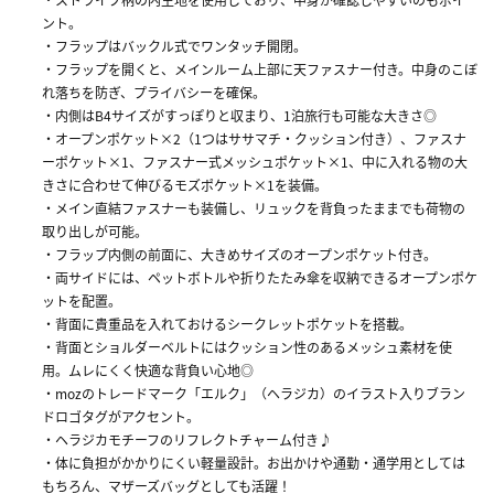
ント。
・フラップはバックル式でワンタッチ開閉。
・フラップを開くと、メインルーム上部に天ファスナー付き。中身のこぼ
れ落ちを防ぎ、プライバシーを確保。
・内側はB4サイズがすっぽりと収まり、1泊旅行も可能な大きさ◎
・オープンポケット×2（1つはササマチ・クッション付き）、ファスナ
ーポケット×1、ファスナー式メッシュポケット×1、中に入れる物の大
きさに合わせて伸びるモズポケット×1を装備。
・メイン直結ファスナーも装備し、リュックを背負ったままでも荷物の
取り出しが可能。
・フラップ内側の前面に、大きめサイズのオープンポケット付き。
・両サイドには、ペットボトルや折りたたみ傘を収納できるオープンポケ
ットを配置。
・背面に貴重品を入れておけるシークレットポケットを搭載。
・背面とショルダーベルトにはクッション性のあるメッシュ素材を使
用。ムレにくく快適な背負い心地◎
・mozのトレードマーク「エルク」（ヘラジカ）のイラスト入りブラン
ドロゴタグがアクセント。
・ヘラジカモチーフのリフレクトチャーム付き♪
・体に負担がかかりにくい軽量設計。お出かけや通勤・通学用としては
もちろん、マザーズバッグとしても活躍！