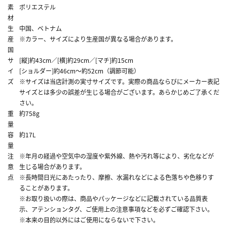
素
ポリエステル
材
生
中国、ベトナム
産
※カラー、サイズにより生産国が異なる場合があります。
国
サ
[縦]約43cm／[横]約29cm／[マチ]約15cm
イ
[ショルダー]約46cm～約52cm（調節可能）
ズ
※サイズは当店計測の実寸サイズです。実際の商品ならびにメーカー表記
サイズとは多少の誤差が生じる場合がございます。あらかじめご了承くだ
さい。
重
約758g
量
容
約17L
量
注
※年月の経過や空気中の湿度や紫外線、熱や汚れ等により、劣化などが
意
生じる場合があります。
点
※長時間日光にあたったり、摩擦、水漏れなどによる色落ちや色移りす
ることがあります。
※お取り扱いの際は、商品やパッケージなどに記載されている品質表
示、アテンションタグ、ご使用上の注意事項などを必ずご確認下さい。
※本来の目的以外にはご使用にならないで下さい。