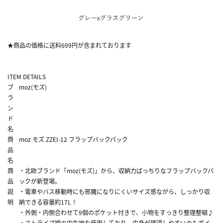
★商品の価格に送料699円が含まれております
ITEM DETAILS
ブ
moz(モズ)
ラ
ン
ド
名
商
moz モズ ZZEI-12 フラップバックパック
品
名
商
・北欧ブランド「moz(モズ)」から、収納力ばっちりなフラップバックパ
品
ックが新登場。
説
・電車やバス移動時にも邪魔になりにくいサイズ感ながら、しっかり収
明
納できる容量約17L！
・外側・内側合わせて9個のポケット付きで、小物をすっきり整理整頓♪
・ストライプ柄の内生地を使用しており、中身が確認しやすいのもポイ