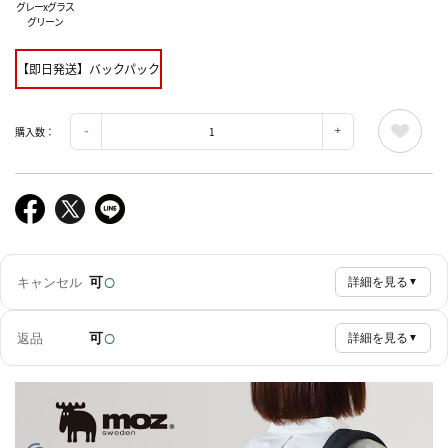
グレーxグラス
グリーン
【即日発送】バックパック
購入数：
○
可
キャンセル
詳細を見る
▼
○
可
返品
詳細を見る
▼