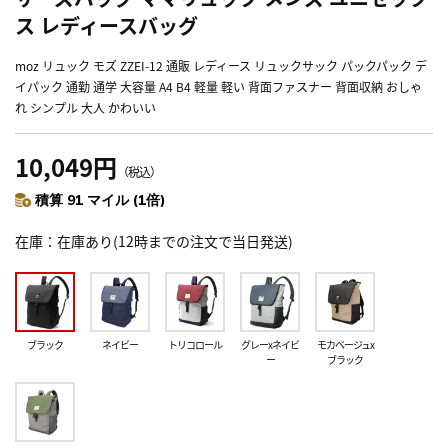
ス レディースバッグ
moz リュック モズ ZZEI-12 通販 レディース リュックサック パックパック デ
イパック 通勤 通学 大容量 A4 B4 軽量 軽い 背面ファスナー 背面収納 おしゃ
れ シンプル 大人 かわいい
10,049円
（税込）
積算 91 マイル (1倍)
在庫
在庫あり(12時までの注文で当日発送)
ブラック
ネイビー
トリコロール
グレーxネイビ
モカベージュx
ー
ブラック