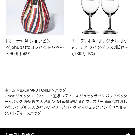
[マーナxJALショッピン
[リーデル]JALオリジナル オヴ
グ]Shupattoコンパクトバッグ
ァチュア ワイングラス2脚セッ
Drop JAL客室乗務員（LC）ス
3,960円
ト（レッドワイン）
5,280円
（税込）
（税込）
カーフ柄
ホーム
>
BACKYARD FAMILY
>
バッグ
>
moz リュック モズ ZZEI-12 通販 レディース リュックサック パックパック
デイパック 通勤 通学 大容量 A4 B4 軽量 軽い 背面ファスナー 背面収納 おし
ゃれ シンプル 大人 かわいい マザーズバッグ ママリュック メンズ ユニセッ
クス レディースバッグ
カテゴリを選ぶ