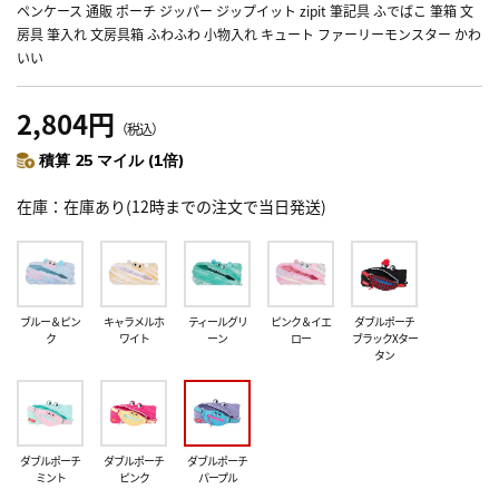
ペンケース 通販 ポーチ ジッパー ジップイット zipit 筆記具 ふでばこ 筆箱 文
房具 筆入れ 文房具箱 ふわふわ 小物入れ キュート ファーリーモンスター かわ
いい
2,804円
（税込）
積算 25 マイル (1倍)
在庫
在庫あり(12時までの注文で当日発送)
ブルー＆ピン
キャラメルホ
ティールグリ
ピンク＆イエ
ダブルポーチ
ク
ワイト
ーン
ロー
ブラックXター
タン
ダブルポーチ
ダブルポーチ
ダブルポーチ
ミント
ピンク
パープル