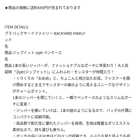
★商品の価格に送料699円が含まれております
ITEM DETAILS
ブラ
バックヤードファミリー BACKYARD FAMILY
ンド
名
商品
ジップイット zipit ペンケース
名
商品
1本の長いジッパーが、ファッショナブルなポーチに早変わり！大人気
説明
「Zipit(ジップイット)」にふわふわ・モンスターが仲間入り！
・くりくりの「おめめ」と、ちょこんと飛び出たお耳。ファスナーを開
け閉めするとまるでモンスターの歯のように見えるユニークなデザイン
がチャームポイント。
1本のジッパーを閉じていくと、一瞬でペンケースのようなスリムなポー
チに変身！
・ジッパーを解いていけば、1本の紐のようになるので、バッグの片隅に
コンパクトに収納可能。
・高品質で耐久性に優れたジッパーを採用。生地は軽量なポリエステル
素材なので、持ち運びも楽ちん。
・ポーチの中には30本ほどのペンが収納でき、小ぶりな見た目よりも収