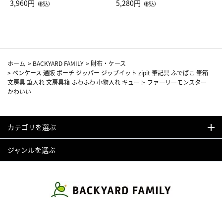
Drop JAL客室乗務員（LC）ス
3,960円
ト（レッドワイン）
5,280円
（税込）
（税込）
カーフ柄
ホーム
>
BACKYARD FAMILY
>
財布・ケース
>
ペンケース 通販 ポーチ ジッパー ジップイット zipit 筆記具 ふでばこ 筆箱
文房具 筆入れ 文房具箱 ふわふわ 小物入れ キュート ファーリーモンスター
かわいい
カテゴリを選ぶ
ジャンルを選ぶ