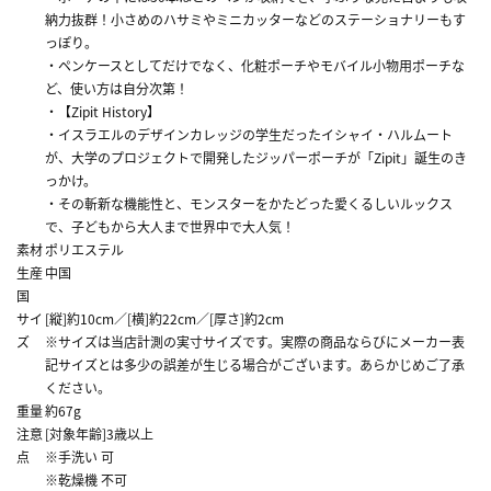
納力抜群！小さめのハサミやミニカッターなどのステーショナリーもす
っぽり。
・ペンケースとしてだけでなく、化粧ポーチやモバイル小物用ポーチな
ど、使い方は自分次第！
・【Zipit History】
・イスラエルのデザインカレッジの学生だったイシャイ・ハルムート
が、大学のプロジェクトで開発したジッパーポーチが「Zipit」誕生のき
っかけ。
・その斬新な機能性と、モンスターをかたどった愛くるしいルックス
で、子どもから大人まで世界中で大人気！
素材
ポリエステル
生産
中国
国
サイ
[縦]約10cm／[横]約22cm／[厚さ]約2cm
ズ
※サイズは当店計測の実寸サイズです。実際の商品ならびにメーカー表
記サイズとは多少の誤差が生じる場合がございます。あらかじめご了承
ください。
重量
約67g
注意
[対象年齢]3歳以上
点
※手洗い 可
※乾燥機 不可