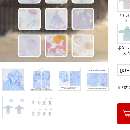
プリン
ル
ボタニ
ースブ
【即日
購入数