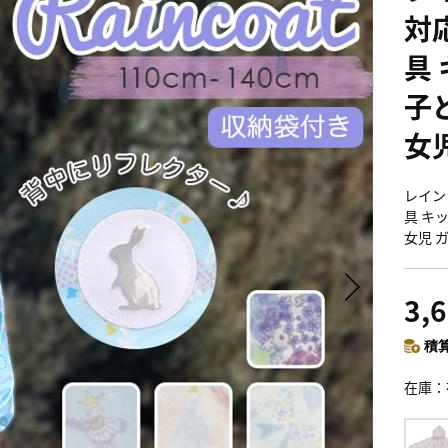
対
具
子
女
レイン
具 キ
女児 
3,
積算
在庫