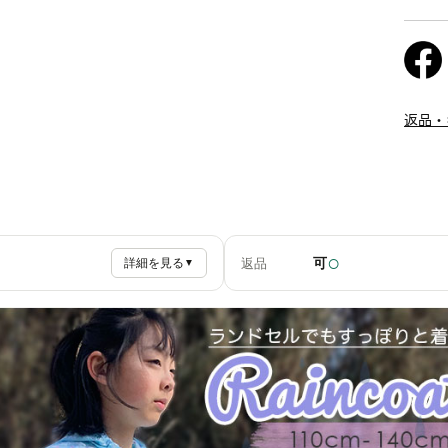
返品・
○
可
返品
詳細を見る
▼