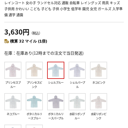
レインコート 女の子 ランドセル対応 通販 自転車 レイングッズ 雨具 キッズ
子供用 かわいい こども 子ども 子供 小学生 低学年 園児 女児 ガールズ 入学準
備 通学 通園
3,630円
（税込）
積算 32 マイル (1倍)
在庫
在庫あり(12時までの注文で当日発送)
プリンセスブ
プリンセスピ
シェルブルー
シェルパープ
ネコピンク
ルー
ンク
ル
ネコブルー
ボタニカルリ
ボタニカルリ
水彩リボンブ
水彩リボンピ
ースブルー
ースパープル
ルー
ンク