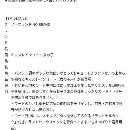
ITEM DETAILS
ブ
ノーブランド NO BRAND
ラ
ン
ド
名
商
キッズレインコート 女の子
品
名
商
・パステル調のポップな色使いがとってもキュート♪ランドセルの上から
品
羽織れるキッズレインコート（女の子用）が新登場！
説
・軽い着心地のコート生地にははっ水加工を施したポリエステル100%素
明
材を採用し、雨のしずくからお子さまの身体をしっかりガード！（※完
全防水仕様ではありません。）
・フードのひさし部分に広めの透明窓をデザインし、前方・左右まで視
野が妨げられない安心設計。
・コート背中には、スナップボタンを外して広がる「ランドセルタッ
ク」付き。ランドセルやリュックを背負ったままでもすっぽりと着用可
能。