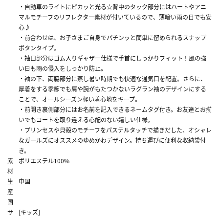
・自動車のライトにピカッと光る☆背中のタック部分にはハートやアニ
マルモチーフのリフレクター素材が付いているので、薄暗い雨の日でも安
心♪
・前合わせは、お子さまご自身でパチンッと簡単に留められるスナップ
ボタンタイプ。
・袖口部分はゴム入りギャザー仕様で手首にしっかりフィット！風の強
い日も雨の侵入をしっかり防止。
・袖の下、両脇部分に蒸し暑い時期でも快適な通気口を配置。さらに、
厚着をする季節でも肩や腕がもたつかないラグラン袖のデザインにする
ことで、オールシーズン軽い着心地をキープ。
・前開き裏側部分にはお名前を記入できるネームタグ付き。お友達とお揃
いでもコートを取り違える心配のない嬉しい仕様。
・プリンセスや貝殻のモチーフをパステルタッチで描きだした、オシャレ
なガールズにオススメのゆめかわデザイン。持ち運びに便利な収納袋付
き。
素
ポリエステル100%
材
生
中国
産
国
サ
[キッズ]