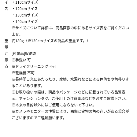
イ
・110cmサイズ
ズ
・120cmサイズ
・130cmサイズ
・140cmサイズ
※サイズについて詳細は、商品画像の中にあるサイズ表をご覧ください
ませ。
重
約180g（※130cmサイズの商品の重量です。）
量
注
[付属品]収納袋
意
※手洗い 可
点
※ドライクリーニング 不可
※乾燥機 不可
※長時間日光にあたったり、摩擦、水漏れなどによる色落ちや色移りす
ることがあります。
※お取り扱いの際は、商品やパッケージなどに記載されている品質表
示、アテンションタグ、ご使用上の注意事項などを必ずご確認下さい。
※本来の目的以外にはご使用にならないで下さい。
※カメラやモニターの性質により、画像と実物の色の違いがある場合が
ございますのでご理解願います。