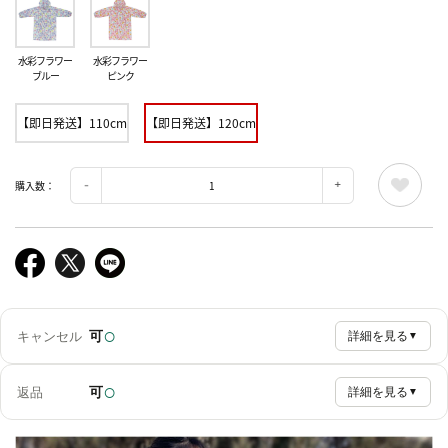
水彩フラワー
水彩フラワー
ブルー
ピンク
【即日発送】110cm
【即日発送】120cm
購入数：
○
可
キャンセル
詳細を見る
▼
○
可
返品
詳細を見る
▼