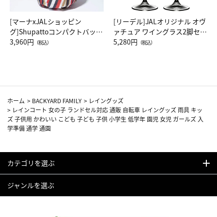
[マーナxJALショッピン
[リーデル]JALオリジナル オヴ
グ]Shupattoコンパクトバッグ
ァチュア ワイングラス2脚セッ
Drop JAL客室乗務員（LC）ス
3,960円
ト（レッドワイン）
5,280円
（税込）
（税込）
カーフ柄
ホーム
>
BACKYARD FAMILY
>
レイングッズ
>
レインコート 女の子 ランドセル対応 通販 自転車 レイングッズ 雨具 キッ
ズ 子供用 かわいい こども 子ども 子供 小学生 低学年 園児 女児 ガールズ 入
学準備 通学 通園
カテゴリを選ぶ
ジャンルを選ぶ