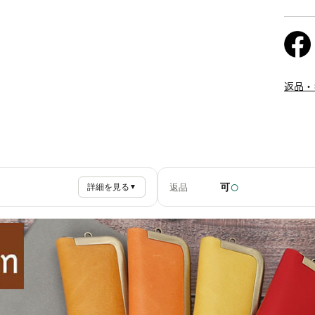
返品・
○
可
返品
詳細を見る
▼