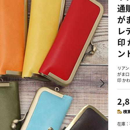
通
が
レ
印
ン
リアン 
がま口
印 か
2,
積算
在庫