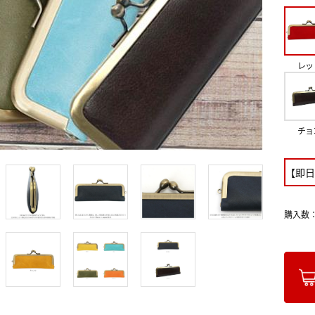
レッ
チョ
【即日
購入数