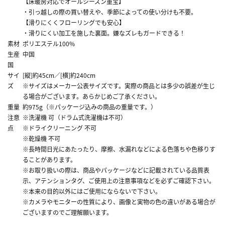
【床暖房対応でオールシーズン重宝】
・引っ越しの際の買い替えや、季節によっての使い分けも不要。
【滑りにくくフローリングでも安心】
・滑りにくい加工を施した裏面。嫌なズレもガードできる！
素材
ポリエステル100%
生産
中国
国
サイ
[縦]約45cm／[横]約240cm
ズ
※サイズはメーカー公表サイズです。実際の商品とは多少の誤差が生じ
る場合がございます。あらかじめご了承ください。
重量
約975g（※パッケージ込みの商品の重量です。）
注意
※洗濯機 可（ドラム式洗濯機は不可）
点
※ドライクリーニング 不可
※乾燥機 不可
※長時間日光にあたったり、摩擦、水漏れなどによる色落ちや色移りす
ることがあります。
※お取り扱いの際は、商品やパッケージなどに記載されている品質表
示、アテンションタグ、ご使用上の注意事項などを必ずご確認下さい。
※本来の目的以外にはご使用にならないで下さい。
※カメラやモニターの性質により、画像と実物の色の違いがある場合が
ございますのでご理解願います。