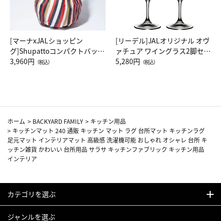
[マーナxJALショッピン
[リーデル]JALオリジナル オヴ
グ]Shupattoコンパクトバッグ
ァチュア ワイングラス2脚セッ
Drop JAL客室乗務員（LC）ス
3,960円
ト（レッドワイン）
5,280円
（税込）
（税込）
カーフ柄
ホーム
>
BACKYARD FAMILY
>
キッチン用品
>
キッチンマット 240 通販 キッチン マット ラグ 台所マット キッチンラグ
足元マット インテリアマット 高級感 洗濯機可能 おしゃれ オシャレ 台所 キ
ッチン雑貨 かわいい 台所用品 サラサ キッチンファブリック キッチン用品
インテリア
カテゴリを選ぶ
ジャンルを選ぶ