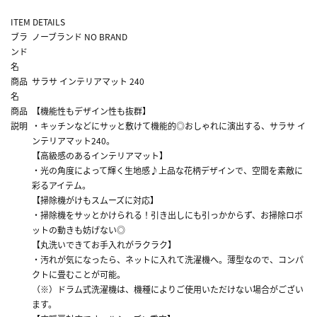
ITEM DETAILS
ブラ
ノーブランド NO BRAND
ンド
名
商品
サラサ インテリアマット 240
名
商品
【機能性もデザイン性も抜群】
説明
・キッチンなどにサッと敷けて機能的◎おしゃれに演出する、サラサ イ
ンテリアマット240。
【高級感のあるインテリアマット】
・光の角度によって輝く生地感♪上品な花柄デザインで、空間を素敵に
彩るアイテム。
【掃除機がけもスムーズに対応】
・掃除機をサッとかけられる！引き出しにも引っかからず、お掃除ロボ
ットの動きも妨げない◎
【丸洗いできてお手入れがラクラク】
・汚れが気になったら、ネットに入れて洗濯機へ。薄型なので、コンパ
クトに畳むことが可能。
（※）ドラム式洗濯機は、機種によりご使用いただけない場合がござい
ます。