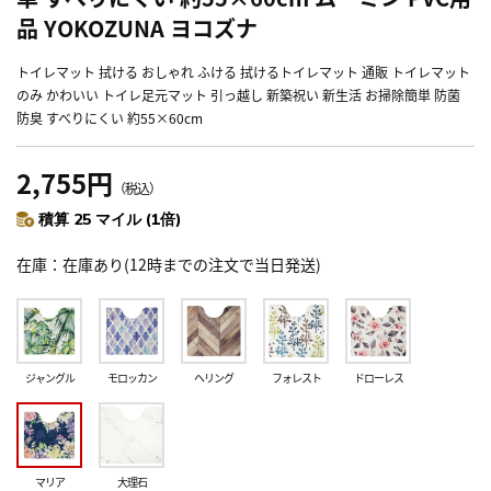
品 YOKOZUNA ヨコズナ
トイレマット 拭ける おしゃれ ふける 拭けるトイレマット 通販 トイレマット
のみ かわいい トイレ足元マット 引っ越し 新築祝い 新生活 お掃除簡単 防菌
防臭 すべりにくい 約55×60cm
2,755円
（税込）
積算 25 マイル (1倍)
在庫
在庫あり(12時までの注文で当日発送)
ジャングル
モロッカン
ヘリング
フォレスト
ドローレス
マリア
大理石