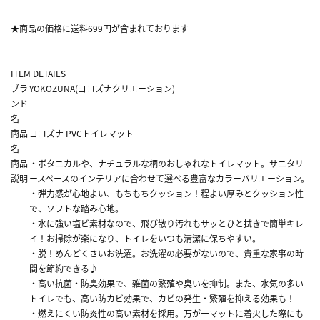
★商品の価格に送料699円が含まれております
ITEM DETAILS
ブラ
YOKOZUNA(ヨコズナクリエーション)
ンド
名
商品
ヨコズナ PVCトイレマット
名
商品
・ボタニカルや、ナチュラルな柄のおしゃれなトイレマット。サニタリ
説明
ースペースのインテリアに合わせて選べる豊富なカラーバリエーション。
・弾力感が心地よい、もちもちクッション！程よい厚みとクッション性
で、ソフトな踏み心地。
・水に強い塩ビ素材なので、飛び散り汚れもサッとひと拭きで簡単キレ
イ！お掃除が楽になり、トイレをいつも清潔に保ちやすい。
・脱！めんどくさいお洗濯。お洗濯の必要がないので、貴重な家事の時
間を節約できる♪
・高い抗菌・防臭効果で、雑菌の繁殖や臭いを抑制。また、水気の多い
トイレでも、高い防カビ効果で、カビの発生・繁殖を抑える効果も！
・燃えにくい防炎性の高い素材を採用。万が一マットに着火した際にも