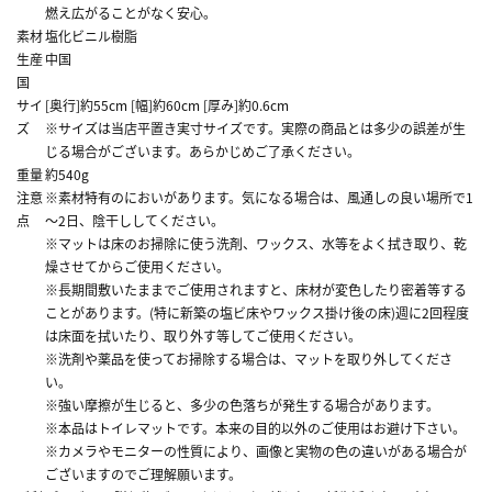
燃え広がることがなく安心。
素材
塩化ビニル樹脂
生産
中国
国
サイ
[奥行]約55cm [幅]約60cm [厚み]約0.6cm
ズ
※サイズは当店平置き実寸サイズです。実際の商品とは多少の誤差が生
じる場合がございます。あらかじめご了承ください。
重量
約540g
注意
※素材特有のにおいがあります。気になる場合は、風通しの良い場所で1
点
～2日、陰干ししてください。
※マットは床のお掃除に使う洗剤、ワックス、水等をよく拭き取り、乾
燥させてからご使用ください。
※長期間敷いたままでご使用されますと、床材が変色したり密着等する
ことがあります。(特に新築の塩ビ床やワックス掛け後の床)週に2回程度
は床面を拭いたり、取り外す等してご使用ください。
※洗剤や薬品を使ってお掃除する場合は、マットを取り外してくださ
い。
※強い摩擦が生じると、多少の色落ちが発生する場合があります。
※本品はトイレマットです。本来の目的以外のご使用はお避け下さい。
※カメラやモニターの性質により、画像と実物の色の違いがある場合が
ございますのでご理解願います。