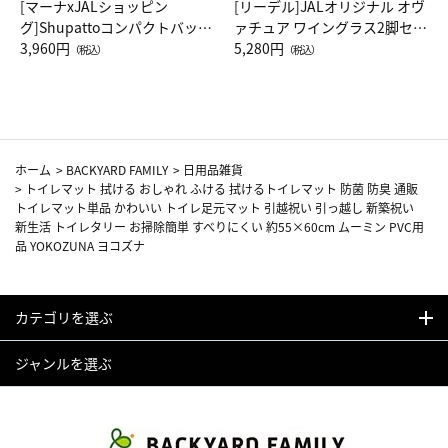
[マーナxJALショッピン
[リーデル]JALオリジナル オヴ
グ]Shupattoコンパクトバッグ
ァチュア ワイングラス2脚セッ
Drop JAL客室乗務員（LC）ス
3,960円
ト（レッドワイン）
5,280円
（税込）
（税込）
カーフ柄
ホーム
>
BACKYARD FAMILY
>
日用品雑貨
>
トイレマット 拭ける おしゃれ ふける 拭けるトイレマット 防菌 防臭 通販
トイレマット単品 かわいい トイレ足元マット 引越祝い 引っ越し 新築祝い
新生活 トイレタリー お掃除簡単 すべりにくい 約55×60cm ムーミン PVC用
品 YOKOZUNA ヨコズナ
カテゴリを選ぶ
ジャンルを選ぶ