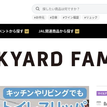
#お中元
#日傘
#ワイン福袋
#リュック
ベントから探す
JAL関連商品から探す
B