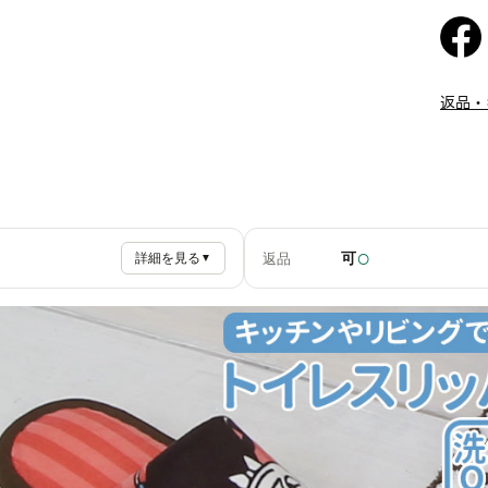
返品・
○
可
返品
詳細を見る
▼