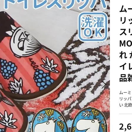
ム
リ
ス
M
れ
イ
品
ムーミ
リッパ
い 北
2,