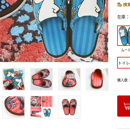
積算
在庫
ムー
トイレ
購入数