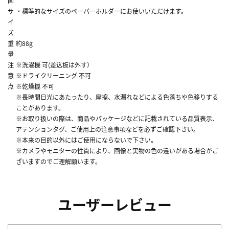
国
サ
・標準的なサイズのペーパーホルダーにお使いいただけます。
イ
ズ
重
約88g
量
注
※洗濯機 可(差込板は外す）
意
※ドライクリーニング 不可
点
※乾燥機 不可
※長時間日光にあたったり、摩擦、水漏れなどによる色落ちや色移りする
ことがあります。
※お取り扱いの際は、商品やパッケージなどに記載されている品質表示、
アテンションタグ、ご使用上の注意事項などを必ずご確認下さい。
※本来の目的以外にはご使用にならないで下さい。
※カメラやモニターの性質により、画像と実物の色の違いがある場合がご
ざいますのでご理解願います。
ユーザーレビュー