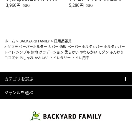
Drop JAL客室乗務員（LC）ス
3,960円
ト（レッドワイン）
5,280円
（税込）
（税込）
カーフ柄
ホーム
>
BACKYARD FAMILY
>
日用品雑貨
>
グラデ ペーパーホルダー カバー 通販 ペーパーホルダカバー ホルダカバー
トイレ シンプル 無地 グラデーション 柔らかい やわらかい モダン ふんわり
ヨコズナ おしゃれ かわいい トイレタリー トイレ用品
カテゴリを選ぶ
ジャンルを選ぶ