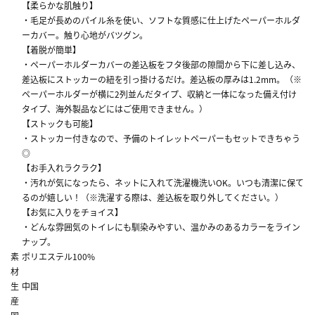
【柔らかな肌触り】
・毛足が長めのパイル糸を使い、ソフトな質感に仕上げたペーパーホルダ
ーカバー。触り心地がバツグン。
【着脱が簡単】
・ペーパーホルダーカバーの差込板をフタ後部の隙間から下に差し込み、
差込板にストッカーの紐を引っ掛けるだけ。差込板の厚みは1.2mm。（※
ペーパーホルダーが横に2列並んだタイプ、収納と一体になった備え付け
タイプ、海外製品などにはご使用できません。）
【ストックも可能】
・ストッカー付きなので、予備のトイレットペーパーもセットできちゃう
◎
【お手入れラクラク】
・汚れが気になったら、ネットに入れて洗濯機洗いOK。いつも清潔に保て
るのが嬉しい！（※洗濯する際は、差込板を取り外してください。）
【お気に入りをチョイス】
・どんな雰囲気のトイレにも馴染みやすい、温かみのあるカラーをライン
ナップ。
素
ポリエステル100%
材
生
中国
産