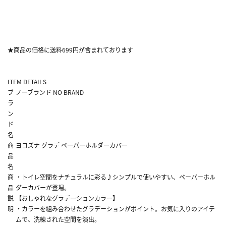
★商品の価格に送料699円が含まれております
ITEM DETAILS
ブ
ノーブランド NO BRAND
ラ
ン
ド
名
商
ヨコズナ グラデ ペーパーホルダーカバー
品
名
商
・トイレ空間をナチュラルに彩る♪シンプルで使いやすい、ペーパーホル
品
ダーカバーが登場。
説
【おしゃれなグラデーションカラー】
明
・カラーを組み合わせたグラデーションがポイント。お気に入りのアイテ
ムで、洗練された空間を演出。