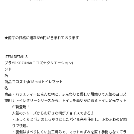
★商品の価格に送料699円が含まれております
ITEM DETAILS
ブラ
YOKOZUNA(ヨコズナクリエーション)
ンド
名
商品
ヨコズナyk18matトイレマット
名
商品
・バラエティーに富んだ柄と、ふんわりと優しい肌触りで人気のヨコズ
説明
ナトイレタリーシリーズから、トイレを華やかに彩るトイレ足元マット
が新登場！
人気のシリーズからお好きな柄がチョイスできる♪
・ふっくらと毛足のしっかりとしたパイル糸を使用し、ふわふわの足触
りで快適。
・裏側はすべりにくい加工済みで、マットのずれを直す手間もなくてラ