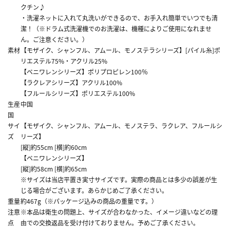
クチン♪
・洗濯ネットに入れて丸洗いができるので、お手入れ簡単でいつでも清
潔！（※ドラム式洗濯機でのお洗濯は、機種によりご使用になれませ
ん。ご注意ください。）
素材
【モザイク、シャンフル、アムール、モノステラシリーズ】[パイル糸]ポ
リエステル75%・アクリル25%
【ベニワレンシリーズ】ポリプロピレン100％
【ラクレアシリーズ】アクリル100%
【フルールシリーズ】ポリエステル100%
生産
中国
国
サイ
【モザイク、シャンフル、アムール、モノステラ、ラクレア、フルールシ
ズ
リーズ】
[縦]約55cm [横]約60cm
【ベニワレンシリーズ】
[縦]約58cm [横]約65cm
※サイズは当店平置き実寸サイズです。実際の商品とは多少の誤差が生
じる場合がございます。あらかじめご了承ください。
重量
約467g（※パッケージ込みの商品の重量です。）
注意
※本品は衛生の問題上、サイズが合わなかった、イメージ違いなどの理
点
由での交換返品を受け付けておりません。予めご了承ください。