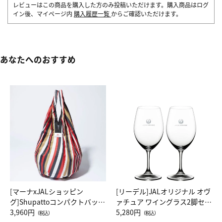
レビューはこの商品を購入した方のみ投稿いただけます。購入商品はログ
イン後、マイページ内
購入履歴一覧
からご確認いただけます。
あなたへのおすすめ
[マーナxJALショッピン
[リーデル]JALオリジナル オヴ
グ]Shupattoコンパクトバッグ
ァチュア ワイングラス2脚セッ
Drop JAL客室乗務員（LC）ス
3,960円
ト（レッドワイン）
5,280円
（税込）
（税込）