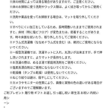
※床の材質によっては滑る場合がありますので、ご注意ください。
※床のお掃除に使う洗剤やワックス類は、よく拭き取ってからご使用く
ださい。
※洗剤や薬品を使ってお掃除する場合は、マットを取り外してくださ
い。
※すべりにくい加工をしているため、長時間敷いたままでご使用されま
すと、床材（特に塩ビフロア）が変色または、密着することがありま
す。時々床面を拭いたり、取り外したりしてご使用ください。
※ドラム式洗濯機（ななめドラム式を含む）は、絶対にご使用にならな
いでください。
※一般型洗濯機では、洗濯ネットに入れ、丸洗いが出来ますが、手で押
し洗いされますと、よりマットが長持ちします。
※お洗濯の際は、ぬるま湯で家庭用洗剤をご使用ください。
※塩素系漂白剤はご使用にならないでください。
※乾燥機（タンブル乾燥）は使用しないでください。
※ねじり絞りは避け、陰干しにしてください。
※カメラやモニターの性質により、画像と実物の色の違いがある場合が
ございますのでご理解願います。
ご利
プレゼント 贈り物 ギフト お返し 引っ越し祝い 新生活 お祝い 内祝い
用シ
ーン
"