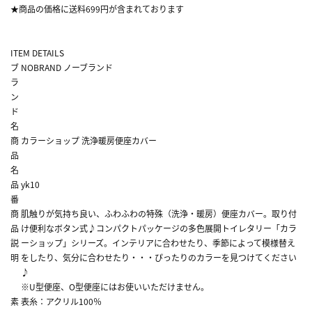
★商品の価格に送料699円が含まれております
ITEM DETAILS
ブ
NOBRAND ノーブランド
ラ
ン
ド
名
商
カラーショップ 洗浄暖房便座カバー
品
名
品
yk10
番
商
肌触りが気持ち良い、ふわふわの特殊（洗浄・暖房）便座カバー。取り付
品
け便利なボタン式♪コンパクトパッケージの多色展開トイレタリー「カラ
説
ーショップ」シリーズ。インテリアに合わせたり、季節によって模様替え
明
をしたり、気分に合わせたり・・・ぴったりのカラーを見つけてください
♪
※U型便座、O型便座にはお使いいただけません。
素
表糸：アクリル100％