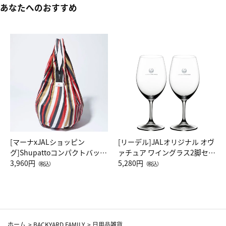
あなたへのおすすめ
[マーナxJALショッピン
[リーデル]JALオリジナル オヴ
グ]Shupattoコンパクトバッグ
ァチュア ワイングラス2脚セッ
Drop JAL客室乗務員（LC）ス
3,960円
ト（レッドワイン）
5,280円
（税込）
（税込）
カーフ柄
ホーム
>
BACKYARD FAMILY
>
日用品雑貨