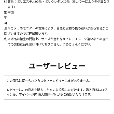
材
裏糸：ポリエステル90％・ポリウレタン10％（※カラーにより多少異なり
ます）
生
中国
産
国
注
※カメラやモニターの性質により、画像と実物の色の違いがある場合がご
意
ざいますのでご理解願います。
点
※本品は衛生の問題上、サイズが合わなかった、イメージ違いなどの理由
での交換返品を受け付けておりません。予めご了承ください。
ユーザーレビュー
この商品に寄せられたカスタマーレビューはまだありません。
レビューはこの商品を購入した方のみ投稿いただけます。購入商品はログ
イン後、マイページ内
購入履歴一覧
からご確認いただけます。