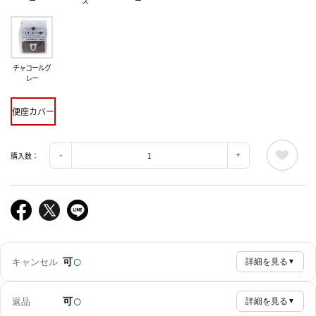
ー
ズ
ー
チャコールグ
レー
便座カバー
購入数：
○
可
キャンセル
詳細を見る
▼
○
可
返品
詳細を見る
▼