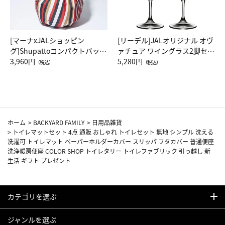
[マーナxJALショッピン
[リーデル]JALオリジナル オヴ
グ]Shupattoコンパクトバッグ
ァチュア ワイングラス2脚セッ
Drop JAL客室乗務員（LC）ス
3,960円
ト（レッドワイン）
5,280円
（税込）
（税込）
カーフ柄
ホーム
>
BACKYARD FAMILY
>
日用品雑貨
>
トイレマットセット 4点 通販 おしゃれ トイレセット 無地 シンプル 洗える
洗濯可 トイレマット ペーパーホルダーカバー スリッパ フタカバー 普通便座
洗浄暖房便座 COLOR SHOP トイレタリー トイレファブリック 引っ越し 新
生活 ギフト プレゼント
カテゴリを選ぶ
ジャンルを選ぶ