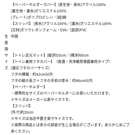
【ペーパーホルダーカバー】[表生地・表糸]アクリル100%
[裏生地・裏糸]ポリエステル100%
[プレート]ポリプロピレン／[紐]綿
【スリッパ】 [表糸]アクリル100%／[裏糸]ポリエステル100%
[芯材]ポリウレタンフォーム・EVA／[底部]PVC
生
中国
産
国
サ
【トイレ足元マット】[縦]約55cm／[横]約60cm
イ
【トイレ兼用フタカバー】（普通・洗浄暖房便器兼用タイプ）
ズ
[適応フタカバーサイズ]
フタの横幅：約42cm以内
フタの縦の長さ＋フタの手前の厚み：約46cm以内
【ペーパーホルダー】
・標準的なサイズのペーパーホルダーにお使いいただけます。
※サイズはメーカー公表サイズです。
【スリッパ】
[外寸]約26cm
※サイズは当店平置き実寸サイズです。
※実際の商品とは多少の誤差が生じる場合がございます。あらかじめご了
承ください。