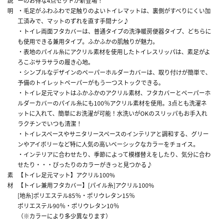
説
ーのお得な4点セットが新登場！
明
・毛足がふわふわで足触りのよいトイレマットは、裏側がすべりにくい加
工済みで、マットのずれを直す手間ナシ♪
・トイレ両面フタカバーは、普通タイプの洗浄暖房便器タイプ、どちらに
も使用できる兼用タイプ。ふかふかの肌触りが魅力。
・表地のパイル糸にアクリル素材を使用したトイレスリッパは、素足がよ
ろこぶサラサラの履き心地。
・シンプルなデザインのペーパーホルダーカバーは、取り付けが簡単で、
予備のトイレットペーパーがもう一つストックできる。
・トイレ足元マットはふかふかのアクリル素材、フタカバーとペーパーホ
ルダーカバーのパイル糸にも100％アクリル素材を使用。3点とも洗濯ネ
ットに入れて、簡単にお洗濯が可能！水洗いがOKのスリッパもお手入れ
ラクチンでいつも清潔！
・トイレスペースやサニタリースペースのインテリアと調和する、グリー
ンやアイボリーなど特に人気の高いベーシックなカラーをチョイス。
・インテリアに合わせたり、季節によって模様替えをしたり、気分に合わ
せたり・・・ぴったりのカラーがきっと見つかる♪
素
【トイレ足元マット】アクリル100%
材
【トイレ兼用フタカバー】[パイル糸]アクリル100%
[地糸]ポリエステル85％・ポリウレタン15％
ポリエステル90％・ポリウレタン10％
（※カラーにより多少異なります）