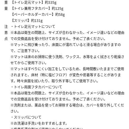
重
【トイレ足元マット】約335g
量
【トイレ兼用フタカバー】約125g
【ペーパーホルダーカバー】約58g
【スリッパ】約131g
注
・トイレ足元マットについて
意
※本品は衛生の問題上、サイズが合わなかった、イメージ違いなどの理由
点
での交換返品を受け付けておりません。予めご了承ください。
※マットに飛び乗ったり、床面にが濡れていると滑る場合がありますの
で、ご注意下さい。
※マットは床のお掃除に使う洗剤、ワックス、水等をよく拭きとり乾燥さ
せてからご使用下さい。
※マットはすべりにくい加工をしているため、長時間敷いたままでご使用
されますと、床材（特に塩ビフロア）が変色や密着等することがありま
す。時々床面を拭いたり、取り外す等してご使用下さい。
・トイレ両面フタカバーについて
※本品は衛生の問題上、サイズが合わなかった、イメージ違いなどの理由
での交換返品を受け付けておりません。予めご了承ください。
※洗剤または、薬品を使ってお掃除する場合は、カバーを取り外してくだ
さい。
・スリッパについて
※お洗濯は手洗いをおすすめします。