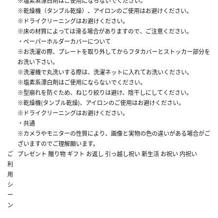
※塩素系漂白剤はご使用にならないでください。
※乾燥機（タンブル乾燥）、アイロンのご使用はお避けください。
※ドライクリーニングはお避けください。
※床の材質によっては滑る場合がありますので、ご注意ください。
・ペーパーホルダーカバーについて
※お洗濯の際、プレートを取り外してからフタカバーとストッカー部分を
お洗い下さい。
※洗濯機で丸洗いする際は、洗濯ネットに入れてお洗いください。
※塩素系漂白剤はご使用にならないでください。
※型崩れを防ぐため、ねじり絞りは避け、陰干しにしてください。
※乾燥機(タンブル乾燥)、アイロンのご使用はお避けください。
※ドライクリーニングはお避けください。
・共通
※カメラやモニターの性質により、画像と実物の色の違いがある場合がご
ざいますのでご理解願います。
ご
プレゼント 贈り物 ギフト お返し 引っ越し祝い 新生活 お祝い 内祝い
利
用
シ
ー
ン