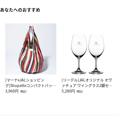
あなたへのおすすめ
[マーナxJALショッピン
[リーデル]JALオリジナル オヴ
グ]Shupattoコンパクトバッグ
ァチュア ワイングラス2脚セッ
Drop JAL客室乗務員（LC）ス
3,960円
ト（レッドワイン）
5,280円
（税込）
（税込）
カーフ柄