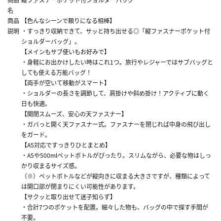
名
商品
【色んなシーンで頼りになる相棒】
説明
・すっきり収納できて、サッと持ち出せる◎「縦ファスナーポケット付
ショルダーバッグ」。
【メインもサブ使いもお好みで】
・身軽にお出かけしたい時はこれ1つ。旅行やレジャーではサブバッグと
しても使える万能バッグ！
【両手が空いて移動がスマート】
・ショルダーの長さを調節して、肩掛けや斜め掛け！アクティブに動く
日も快適。
【開閉スムーズ、安心の天ファスナー】
・ガバっと開く天ファスナー式。ファスナーを閉じれば中身の飛び出し
をガード。
【A5対応ですっきりひとまとめ】
・A5や500mlペットボトルがぴったり。スリムながら、必要な物はしっ
かり収まるサイズ感。
（※）ペットボトルなどが縦向きに収まる大きさですが、種類によって
は開口部が閉まりにくい可能性があります。
【サクッと取り出せて迷子知らず】
・合計7つのポケットを配置。細々した物も、バッグの中で探す手間が
不要。