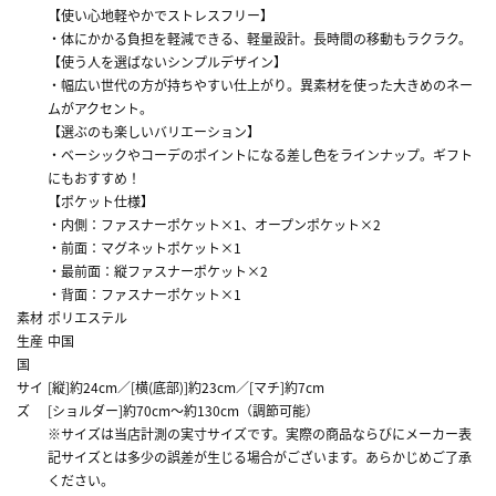
【使い心地軽やかでストレスフリー】
・体にかかる負担を軽減できる、軽量設計。長時間の移動もラクラク。
【使う人を選ばないシンプルデザイン】
・幅広い世代の方が持ちやすい仕上がり。異素材を使った大きめのネー
ムがアクセント。
【選ぶのも楽しいバリエーション】
・ベーシックやコーデのポイントになる差し色をラインナップ。ギフト
にもおすすめ！
【ポケット仕様】
・内側：ファスナーポケット×1、オープンポケット×2
・前面：マグネットポケット×1
・最前面：縦ファスナーポケット×2
・背面：ファスナーポケット×1
素材
ポリエステル
生産
中国
国
サイ
[縦]約24cm／[横(底部)]約23cm／[マチ]約7cm
ズ
[ショルダー]約70cm～約130cm（調節可能）
※サイズは当店計測の実寸サイズです。実際の商品ならびにメーカー表
記サイズとは多少の誤差が生じる場合がございます。あらかじめご了承
ください。