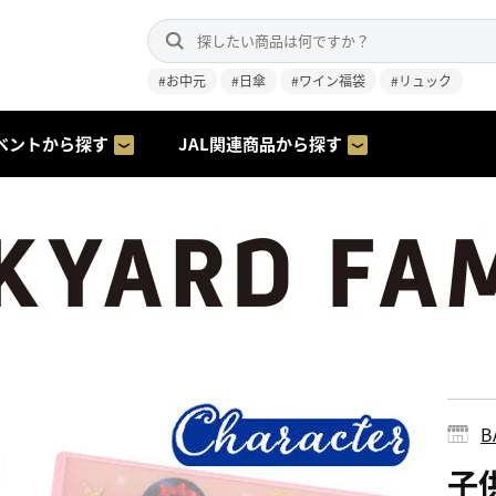
#お中元
#日傘
#ワイン福袋
#リュック
ベントから探す
JAL関連商品から探す
B
子