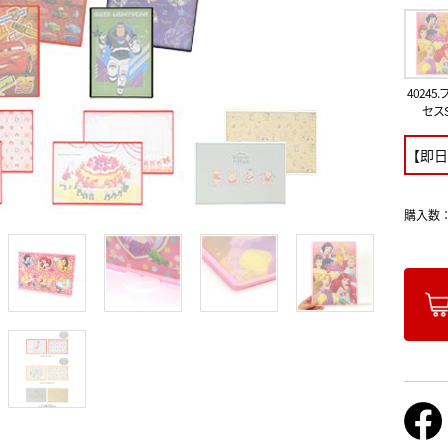
40245
セスS
【即日
購入数