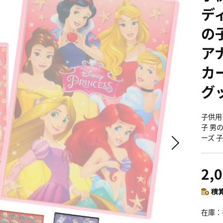
デ
の
ア
カ
グ
子供用
子 男
ーズ 
2,
積算
在庫