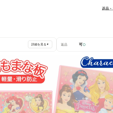
返品・
○
可
返品
詳細を見る
▼