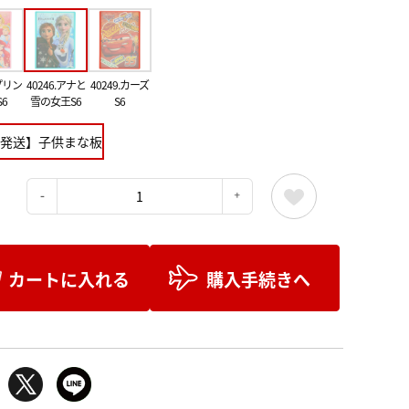
.プリン
40246.アナと
40249.カーズ
6
雪の女王S6
S6
発送】子供まな板
：
カートに入れる
購入手続きへ