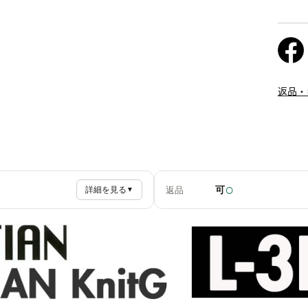
返品・
○
可
返品
詳細を見る
▼