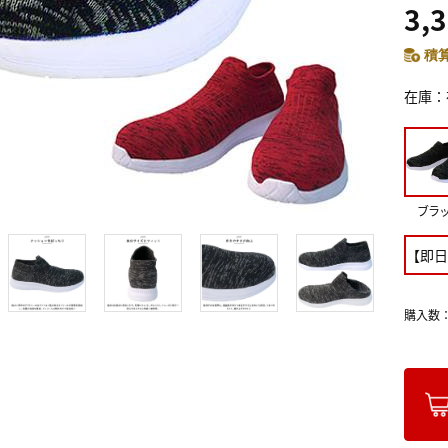
3,
積算
在庫
ブラ
【即日発
購入数