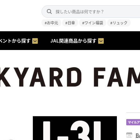
#お中元
#日傘
#ワイン福袋
#リュック
ベントから探す
JAL関連商品から探す
B