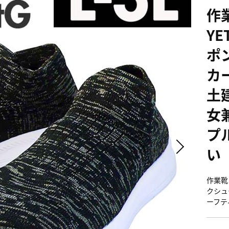
作
YE
ポ
カ
土
女
プ
い
作業靴 
クシュ
ーフテ