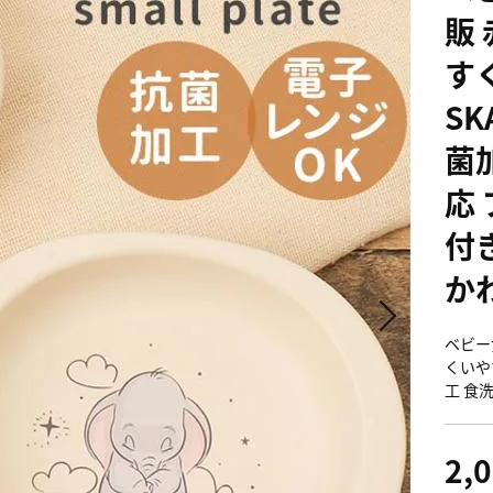
販
す
SK
菌
応
付
か
ベビー
くいやす
工 食
2,