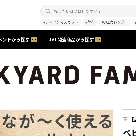
#シャインマスカット
#財布
#JALカレンダー
ベントから探す
JAL関連商品から探す
B
ベ