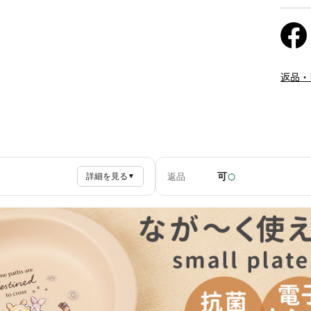
返品・
○
可
返品
詳細を見る
▼