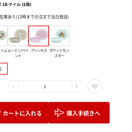
 18 マイル (1倍)
在庫あり(12時までの注文で当日発送)
とトム
ムーミン/ペイ
プリンセス
ポケットモン
ント
スター
皿
：
カートに入れる
購入手続きへ