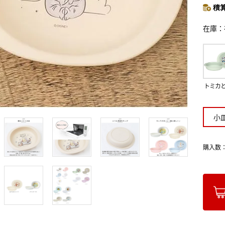
積算
在庫
トミカ
小
購入数