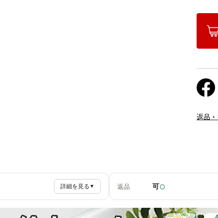
返品・
○
可
返品
詳細を見る
▼