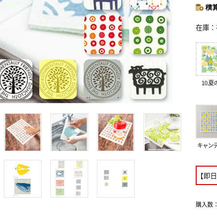
積算
在庫
10.夏
キャンデ
【即日
購入数