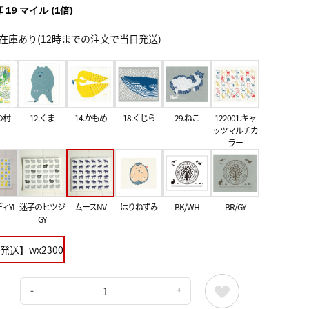
 19 マイル (1倍)
在庫あり(12時までの注文で当日発送)
の村
12.くま
14.かもめ
18.くじら
29.ねこ
122001.キャ
ッツマルチカ
ラー
ィYL
迷子のヒツジ
ムースNV
はりねずみ
BK/WH
BR/GY
GY
発送】wx2300
：