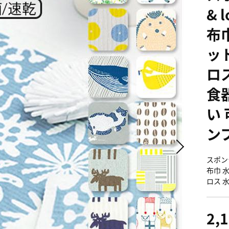
& 
布
ッ
ロ
食
い
ン
スポンジ
布巾 
ロス 
2,