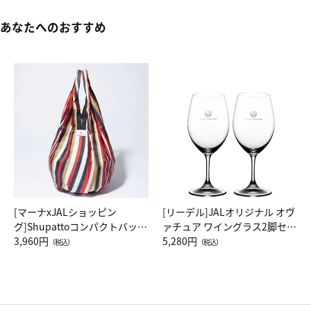
あなたへのおすすめ
[マーナxJALショッピン
[リーデル]JALオリジナル オヴ
グ]Shupattoコンパクトバッグ
ァチュア ワイングラス2脚セッ
Drop JAL客室乗務員（LC）ス
3,960円
ト（レッドワイン）
5,280円
（税込）
（税込）
カーフ柄