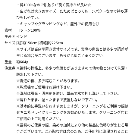
・綿100%なので肌触りが良く気持ちが良い☆
・広げれば大きめサイズ、たためばとってもコンパクトなので持ち運
びもしやすい。
・キャンプやグランピングなど、屋外での使用も◎
素材
コットン100％
生産国
インド
サイズ
[縦]約150cm [横幅]約225cm
※サイズは当店平置き実寸サイズです。実際の商品とは多少の誤差が
生じる場合がございます。あらかじめご了承ください。
重量
約664g
注意点
※染料の性格上、多少の色落ちがありますので他の物と分けて洗濯・
脱水して下さい。
※洗濯の後、多少縮むことがあります。
※乾燥機のご使用はお避け下さい。
※洗剤は蛍光・漂白剤を避け、単品で水で押し洗いして下さい。
※濡れたまま、湿ったままで放置しないで下さい。
※基本的に手洗いをおすすめしますが、クリーニングをご利用の際は
セキユ系ドライクリーニングをお勧めいたします。クリーニング店と
ご相談の上ご利用ください。
※最初のご使用の際、染めの加減により他の製品に色移りが生じる場
合がございます。ご心配な方は念のため、ご使用前に洗濯されること