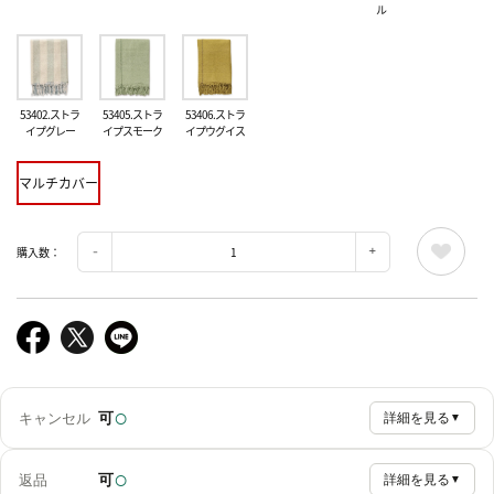
ル
53402.ストラ
53405.ストラ
53406.ストラ
イプグレー
イプスモーク
イプウグイス
マルチカバー
購入数：
○
可
キャンセル
詳細を見る
▼
○
可
返品
詳細を見る
▼