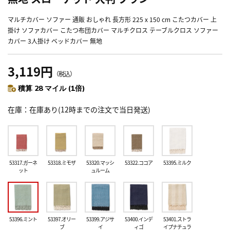
マルチカバー ソファー 通販 おしゃれ 長方形 225 x 150 cm こたつカバー 上
掛け ソファカバー こたつ布団カバー マルチクロス テーブルクロス ソファー
カバー 3人掛け ベッドカバー 無地
3,119円
（税込）
積算 28 マイル (1倍)
在庫
在庫あり(12時までの注文で当日発送)
53317.ガーネ
53318.ミモザ
53320.マッシ
53322.ココア
53395.ミルク
ット
ュルーム
53396.ミント
53397.オリー
53399.アジサ
53400.インデ
53401.ストラ
ブ
イ
ィゴ
イプナチュラ