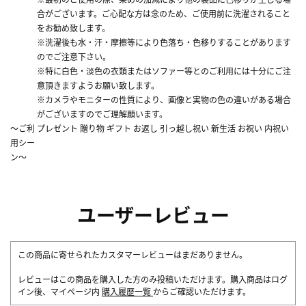
合がございます。ご心配な方は念のため、ご使用前に洗濯されること
をお勧め致します。
※洗濯後も水・汗・摩擦等により色落ち・色移りすることがあります
のでご注意下さい。
※特に白色・淡色の衣類またはソファー等とのご利用には十分にご注
意頂きますようお願い致します。
※カメラやモニターの性質により、画像と実物の色の違いがある場合
がございますのでご理解願います。
～ご利
プレゼント 贈り物 ギフト お返し 引っ越し祝い 新生活 お祝い 内祝い
用シー
ン～
ユーザーレビュー
この商品に寄せられたカスタマーレビューはまだありません。
レビューはこの商品を購入した方のみ投稿いただけます。購入商品はログ
イン後、マイページ内
購入履歴一覧
からご確認いただけます。