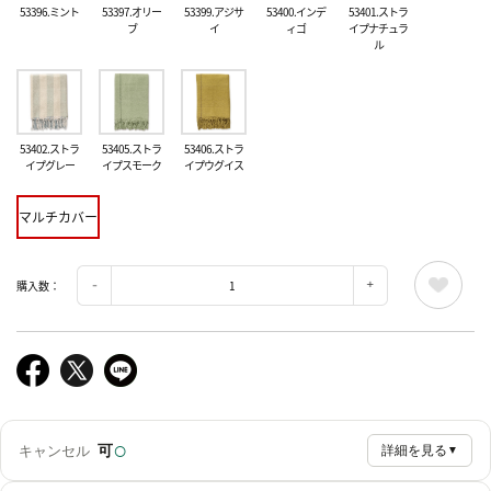
53396.ミント
53397.オリー
53399.アジサ
53400.インデ
53401.ストラ
ブ
イ
ィゴ
イプナチュラ
ル
53402.ストラ
53405.ストラ
53406.ストラ
イプグレー
イプスモーク
イプウグイス
マルチカバー
購入数：
○
可
キャンセル
詳細を見る
▼