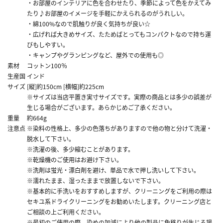
・お部屋のインテリアに色を合わせたり、季節によって色をかえてみ
たり♪お部屋のイメージを手軽にかえられるのがうれしい。
・綿100%なので肌触りが良く気持ちが良い☆
・広げれば大きめサイズ、たためばとってもコンパクトなので持ち運
びもしやすい。
・キャンプやグランピングなど、屋外での使用も◎
素材
コットン100％
生産国
インド
サイズ
[縦]約150cm [横幅]約225cm
※サイズは当店平置き実寸サイズです。実際の商品とは多少の誤差が
生じる場合がございます。あらかじめご了承ください。
重量
約664g
注意点
※染料の性格上、多少の色落ちがありますので他の物と分けて洗濯・
脱水して下さい。
※洗濯の後、多少縮むことがあります。
※乾燥機のご使用はお避け下さい。
※洗剤は蛍光・漂白剤を避け、単品で水で押し洗いして下さい。
※濡れたまま、湿ったままで放置しないで下さい。
※基本的に手洗いをおすすめしますが、クリーニングをご利用の際は
セキユ系ドライクリーニングをお勧めいたします。クリーニング店と
ご相談の上ご利用ください。
※最初のご使用の際、染めの加減により他の製品に色移りが生じる場