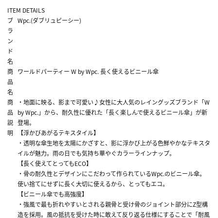
ITEM DETAILS
ブ
Wpc.(ダブリュピーシー)
ラ
ン
ド
名
商
ワールドパーティー W by Wpc. 長く使えるビニール傘
品
名
商
・地面に映る、影まで可愛い♪女性に大人気のレイングッズブランド「W
品
by Wpc.」から、耐久性に優れた「長く楽しんで使えるビニール傘」が新
説
登場。
明
【浮かびあがるテキスタイル】
・透明な傘生地を太陽にかざすと、影に浮かび上がる色鮮やかなテキスタ
イルが魅力。雨の日でも気持ち華やぐカラーラインナップ。
【長く使えてとってもECO】
・骨の耐久性とデザインにこだわって作られているWpc.のビニール傘。
使い捨てにせずに長く大切に使えるから、とってもエコ。
【ビニール傘でも高強度】
・強風で最も折れやすいとされる親骨と受け骨のジョイント部分にZ型構
造を採用。風の抵抗を受けた時に敢えて反り返る仕様にすることで「耐風