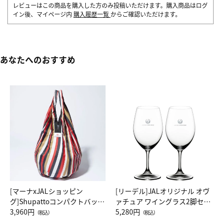
レビューはこの商品を購入した方のみ投稿いただけます。購入商品はログ
イン後、マイページ内
購入履歴一覧
からご確認いただけます。
あなたへのおすすめ
[マーナxJALショッピン
[リーデル]JALオリジナル オヴ
グ]Shupattoコンパクトバッグ
ァチュア ワイングラス2脚セッ
Drop JAL客室乗務員（LC）ス
3,960円
ト（レッドワイン）
5,280円
（税込）
（税込）