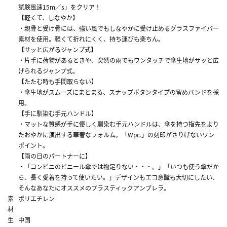
試験風速15m／s」をクリア！
【軽くて、しなやか】
・親骨と受け骨には、強い風でもしなやかに受け止めるグラスファイバー
素材を使用。軽くて折れにくく、持ち運びも楽ちん。
【サッと広がるジャンプ式】
・片手に荷物があるときや、突然の雨でもワンタッチで傘生地がサッと広
げられるジャンプ式。
【たたむ時も手間取らない】
・傘生地がスムーズにまとまる、スナップボタンタイプの留めバンドを採
用。
【手に馴染む手元ハンドル】
・マットな質感が手に優しく馴染む手元ハンドルは、傘を持つ指先をより
たおやかに演出する華奢なフォルム。「Wpc.」の刻印がさりげないワン
ポイント。
【雨の日のパートナーに】
・「コンビニのビニール傘では物足りない・・・。」「いつも使う傘だか
ら、長く愛着を持って使いたい。」デザインもエコ意識も大切にしたい、
そんなあなたにオススメのプラスティックアンブレラ。
素
ポリエチレン
材
生
中国