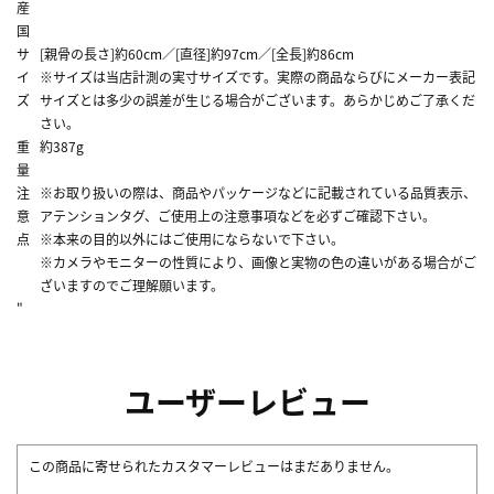
産
国
サ
[親骨の長さ]約60cm／[直径]約97cm／[全長]約86cm
イ
※サイズは当店計測の実寸サイズです。実際の商品ならびにメーカー表記
ズ
サイズとは多少の誤差が生じる場合がございます。あらかじめご了承くだ
さい。
重
約387g
量
注
※お取り扱いの際は、商品やパッケージなどに記載されている品質表示、
意
アテンションタグ、ご使用上の注意事項などを必ずご確認下さい。
点
※本来の目的以外にはご使用にならないで下さい。
※カメラやモニターの性質により、画像と実物の色の違いがある場合がご
ざいますのでご理解願います。
"
ユーザーレビュー
この商品に寄せられたカスタマーレビューはまだありません。