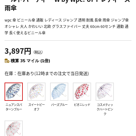
雨傘
wpc 傘 ビニール傘 通販 レディース ジャンプ 透明 耐風 長傘 雨傘 ジャンプ傘
オシャレ 大人 かわいい 北欧 グラスファイバー 丈夫 60cm 60センチ 通勤 通
学 長く使えるビニール傘
3,897円
（税込）
積算 35 マイル (1倍)
在庫
在庫あり(12時までの注文で当日発送)
ニュアンスパ
スイートピー
バーズブルー
ピオニレッド
コスメティッ
ターンブルー
オフ
クハートピン
ク