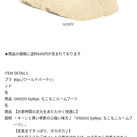
★商品の価格に送料699円が含まれております
ITEM DETAILS
ブラ
Wpc.(ワールドパーティ)
ンド
名
商品
ONDOO byWpc. もこもこルームブーツ
名
商品
【お家時間の足元をあたたかく快適に】
説明
・キーンと寒い季節の心強い味方♪「ONDOO byWpc. もこもこルームブ
ーツ」。
【足首まですっぽり、ポカポカ♪】