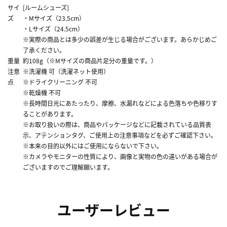
サイ
[ルームシューズ]
ズ
・Mサイズ（23.5cm）
・Lサイズ（24.5cm）
※実際の商品とは多少の誤差が生じる場合がございます。あらかじめご
了承ください。
重量
約108g（※Mサイズの商品片足分の重量です。）
注意
※洗濯機 可（洗濯ネット使用）
点
※ドライクリーニング 不可
※乾燥機 不可
※長時間日光にあたったり、摩擦、水漏れなどによる色落ちや色移りす
ることがあります。
※お取り扱いの際は、商品やパッケージなどに記載されている品質表
示、アテンションタグ、ご使用上の注意事項などを必ずご確認下さい。
※本来の目的以外にはご使用にならないで下さい。
※カメラやモニターの性質により、画像と実物の色の違いがある場合が
ございますのでご理解願います。
ユーザーレビュー