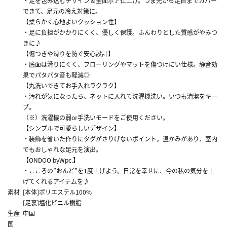
・足を包み込むデザイン＆全面ボア仕上げ。つま先から足首までカバー
できて、足元の冷え対策に。
【柔らかく心地よいクッション性】
・足に負担がかかりにくく、優しく保護。ふんわりとした質感がやみつ
きに♪
【傷つきや滑りを防ぐ安心設計】
・底面は滑りにくく、フローリングやマットを傷つけにい仕様。静音効
果でパタパタ音も軽減◎
【丸洗いできてお手入れラクラク】
・汚れが気になったら、ネットに入れて洗濯機洗い。いつも清潔をキー
プ。
（※）洗濯機の弱or手洗いモードをご使用ください。
【シンプルで可愛らしいデザイン】
・装飾を省いた作りにタグがさりげないポイント。温かみがあり、室内
でもおしゃれな足元を演出。
【ONDOO byWpc.】
・こころの”おんど”を1度上げよう。日常を幸せに、今の私の気分を上
げてくれるアイテムを♪
素材
[本体]ポリエステル100%
[足裏]塩化ビニル樹脂
生産
中国
国