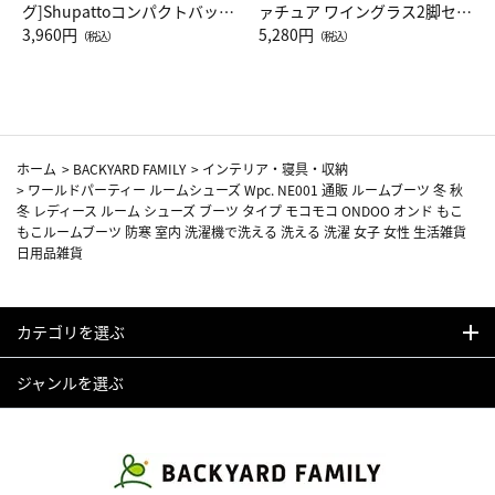
グ]Shupattoコンパクトバッグ
ァチュア ワイングラス2脚セッ
Drop JAL客室乗務員（LC）ス
3,960円
ト（レッドワイン）
5,280円
（税込）
（税込）
カーフ柄
ホーム
>
BACKYARD FAMILY
>
インテリア・寝具・収納
>
ワールドパーティー ルームシューズ Wpc. NE001 通販 ルームブーツ 冬 秋
冬 レディース ルーム シューズ ブーツ タイプ モコモコ ONDOO オンド もこ
もこルームブーツ 防寒 室内 洗濯機で洗える 洗える 洗濯 女子 女性 生活雑貨
日用品雑貨
カテゴリを選ぶ
ジャンルを選ぶ