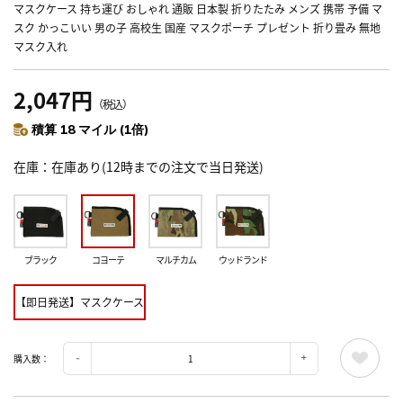
マスクケース 持ち運び おしゃれ 通販 日本製 折りたたみ メンズ 携帯 予備 マ
スク かっこいい 男の子 高校生 国産 マスクポーチ プレゼント 折り畳み 無地
マスク入れ
2,047円
（税込）
積算 18 マイル (1倍)
在庫
在庫あり(12時までの注文で当日発送)
ブラック
コヨーテ
マルチカム
ウッドランド
【即日発送】マスクケース
購入数：