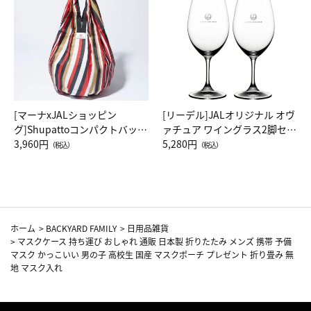
[マーナxJALショッピン
[リーデル]JALオリジナル オヴ
グ]Shupattoコンパクトバッグ
ァチュア ワイングラス2脚セッ
Drop JAL客室乗務員（LC）ス
3,960円
ト（レッドワイン）
5,280円
（税込）
（税込）
カーフ柄
ホーム
>
BACKYARD FAMILY
>
日用品雑貨
>
マスクケース 持ち運び おしゃれ 通販 日本製 折りたたみ メンズ 携帯 予備
マスク かっこいい 男の子 高校生 国産 マスクポーチ プレゼント 折り畳み 無
地 マスク入れ