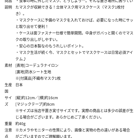
商品
・食事の時に外したマスク、どうしよう…。そんな置き場所に困ってい
説明
たマスクが収納できる！立体マスク用マスクケース（マスク1枚付
き）。
・マスクケースに予備のマスクを入れておけば、必要になった時にサッ
と取り出せて便利！
・ケースは面ファスナー仕様で簡単開閉。中身がガバっと開くのでマス
クの取り出しがしやすい。
・安心の日本製なのもうれしいポイント。
・マスク生活が続く今、マスクとセットでマスクケースは日常必須アイ
テム♪
素材
[表地]コーデュラナイロン
[裏地]防水シート生地
※[付属品]不織布マスク1枚
生産
日本
国
サイ
[縦]約12cm／[横]約16cm
ズ
[マジックテープ]約8cm
※サイズは当店平置き実寸サイズです。実際の商品とは多少の誤差が生
じる場合がございます。あらかじめご了承ください。
重量
約40g
注意
※カメラやモニターの性質により、画像と実物の色の違いがある場合
点
がございますのでご理解願います。