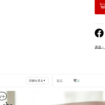
返品・
○
可
返品
詳細を見る
▼