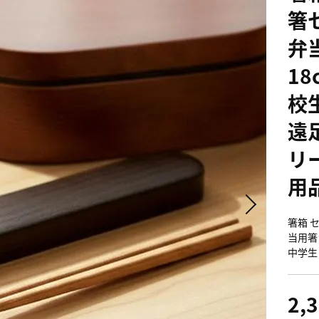
箸
弁
18
校
遠
リ
用
箸箱 
当用箸 
中学生
2,