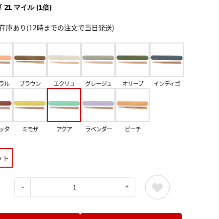
 21 マイル (1倍)
在庫あり(12時までの注文で当日発送)
ラル
ブラウン
エクリュ
グレージュ
オリーブ
インディゴ
ッタ
ミモザ
アクア
ラベンダー
ピーチ
ット
：