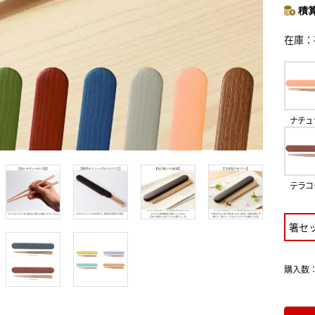
積算
在庫
ナチュ
テラコ
箸セ
購入数