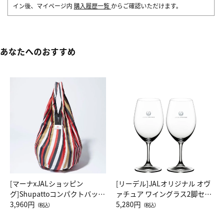
イン後、マイページ内
購入履歴一覧
からご確認いただけます。
あなたへのおすすめ
[マーナxJALショッピン
[リーデル]JALオリジナル オヴ
グ]Shupattoコンパクトバッグ
ァチュア ワイングラス2脚セッ
Drop JAL客室乗務員（LC）ス
3,960円
ト（レッドワイン）
5,280円
（税込）
（税込）
カーフ柄