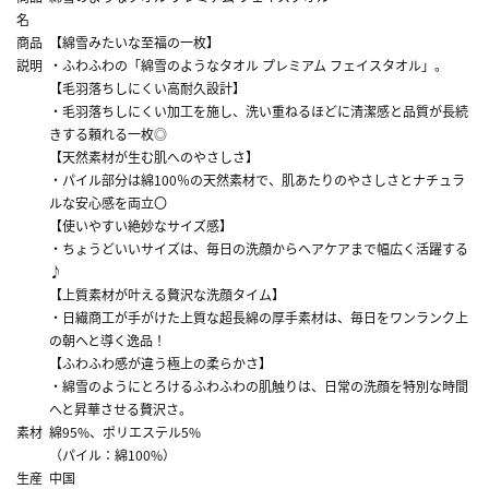
名
商品
【綿雪みたいな至福の一枚】
説明
・ふわふわの「綿雪のようなタオル プレミアム フェイスタオル」。
【毛羽落ちしにくい高耐久設計】
・毛羽落ちしにくい加工を施し、洗い重ねるほどに清潔感と品質が長続
きする頼れる一枚◎
【天然素材が生む肌へのやさしさ】
・パイル部分は綿100％の天然素材で、肌あたりのやさしさとナチュラ
ルな安心感を両立〇
【使いやすい絶妙なサイズ感】
・ちょうどいいサイズは、毎日の洗顔からヘアケアまで幅広く活躍する
♪
【上質素材が叶える贅沢な洗顔タイム】
・日繊商工が手がけた上質な超長綿の厚手素材は、毎日をワンランク上
の朝へと導く逸品！
【ふわふわ感が違う極上の柔らかさ】
・綿雪のようにとろけるふわふわの肌触りは、日常の洗顔を特別な時間
へと昇華させる贅沢さ。
素材
綿95%、ポリエステル5%
（パイル：綿100%）
生産
中国