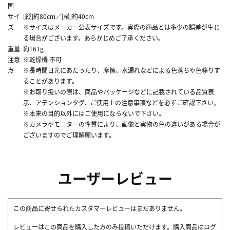
国
サイ
[縦]約80cm／[横]約40cm
ズ
※サイズはメーカー公表サイズです。実際の商品とは多少の誤差が生じ
る場合がございます。あらかじめご了承ください。
重量
約161g
注意
※乾燥機 不可
点
※長時間日光にあたったり、摩擦、水漏れなどによる色落ちや色移りす
ることがあります。
※お取り扱いの際は、商品やパッケージなどに記載されている品質表
示、アテンションタグ、ご使用上の注意事項などを必ずご確認下さい。
※本来の目的以外にはご使用にならないで下さい。
※カメラやモニターの性質により、画像と実物の色の違いがある場合が
ございますのでご理解願います。
ユーザーレビュー
この商品に寄せられたカスタマーレビューはまだありません。
レビューはこの商品を購入した方のみ投稿いただけます。購入商品はログ