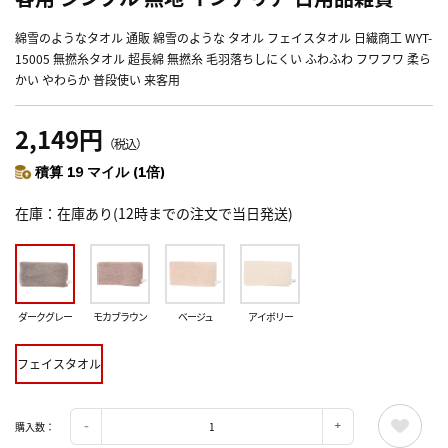
綿雪のようなタオル 通販 綿雪のような タオル フェイスタオル 日繊商工 WYT-
15005 無撚糸タオル 超長綿 無撚糸 毛羽落ちしにくい ふわふわ フワフワ 柔ら
かい やわらか 普段使い 来客用
2,149円
（税込）
積算 19 マイル (1倍)
在庫
在庫あり(12時までの注文で当日発送)
ダークグレー
モカブラウン
ベージュ
アイボリー
フェイスタオル
購入数：