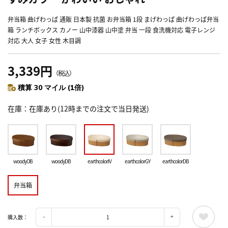
弁当箱 曲げわっぱ 通販 日本製 抗菌 お弁当箱 1段 まげわっぱ 曲げわっぱ弁当
箱 ランチボックス カノー 山中漆器 山中塗 弁当 一段 食洗機対応 電子レンジ
対応 大人 女子 女性 木目調
3,339円
（税込）
積算 30 マイル (1倍)
在庫
在庫あり(12時までの注文で当日発送)
woodyOB
woodyDB
earthcolorIV
earthcolorGY
earthcolorDB
弁当箱
購入数：