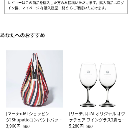
レビューはこの商品を購入した方のみ投稿いただけます。購入商品はログ
イン後、マイページ内
購入履歴一覧
からご確認いただけます。
あなたへのおすすめ
[マーナxJALショッピン
[リーデル]JALオリジナル オヴ
グ]Shupattoコンパクトバッグ
ァチュア ワイングラス2脚セッ
Drop JAL客室乗務員（LC）ス
3,960円
ト（レッドワイン）
5,280円
（税込）
（税込）