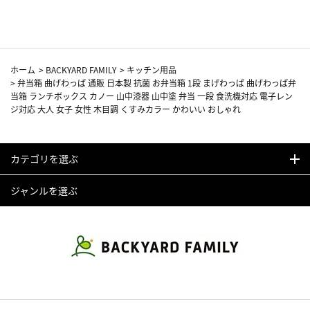
カーフ柄
ホーム
>
BACKYARD FAMILY
>
キッチン用品
>
弁当箱 曲げわっぱ 通販 日本製 抗菌 お弁当箱 1段 まげわっぱ 曲げわっぱ弁
当箱 ランチボックス カノー 山中漆器 山中塗 弁当 一段 食洗機対応 電子レン
ジ対応 大人 女子 女性 木目調 くすみカラー かわいい おしゃれ
カテゴリを選ぶ
ジャンルを選ぶ