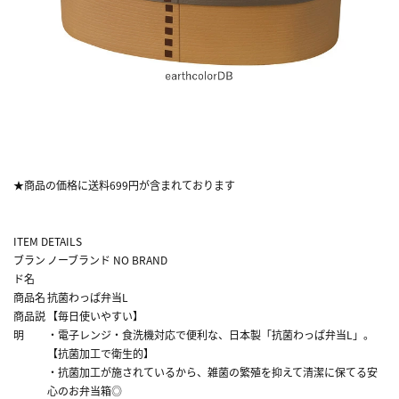
★商品の価格に送料699円が含まれております
ITEM DETAILS
ブラン
ノーブランド NO BRAND
ド名
商品名
抗菌わっぱ弁当L
商品説
【毎日使いやすい】
明
・電子レンジ・食洗機対応で便利な、日本製「抗菌わっぱ弁当L」。
【抗菌加工で衛生的】
・抗菌加工が施されているから、雑菌の繁殖を抑えて清潔に保てる安
心のお弁当箱◎