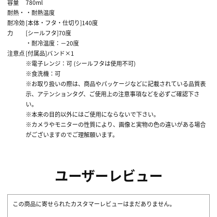
容量
780ml
耐熱・
・耐熱温度
耐冷効
[本体・フタ・仕切り]140度
力
[シールフタ]70度
・耐冷温度：－20度
注意点
[付属品]バンド×1
※電子レンジ：可 (シールフタは使用不可)
※食洗機：可
※お取り扱いの際は、商品やパッケージなどに記載されている品質表
示、アテンションタグ、ご使用上の注意事項などを必ずご確認下さ
い。
※本来の目的以外にはご使用にならないで下さい。
※カメラやモニターの性質により、画像と実物の色の違いがある場合
がございますのでご理解願います。
ユーザーレビュー
この商品に寄せられたカスタマーレビューはまだありません。