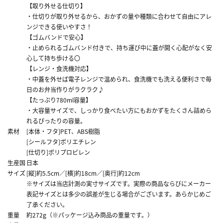
【取り外せる仕切り】
・仕切りが取り外せるから、おかずの量や種類に合わせて自由にアレ
ンジできる使いやすさ！
【ゴムバンドで安心】
・止められるゴムバンド付きで、持ち運び中に蓋が開く心配がなく安
心して持ち歩ける〇
【レンジ・食洗機対応】
・中蓋を外せば電子レンジで温められ、食洗機でも洗える便利さで毎
日のお弁当作りがラクラク♪
【たっぷり780ml容量】
・大容量サイズで、しっかり食べたい方にもおかずをたくさん詰めら
れるぴったりの容量。
素材
[本体・フタ]PET、ABS樹脂
[シールフタ]ポリエチレン
[仕切り]ポリプロピレン
生産国
日本
サイズ
[縦]約5.5cm／[横]約18cm／[奥行]約12cm
※サイズは当店計測の実寸サイズです。実際の商品ならびにメーカー
表記サイズとは多少の誤差が生じる場合がございます。あらかじめご
了承ください。
重量
約272g（※パッケージ込み商品の重量です。）