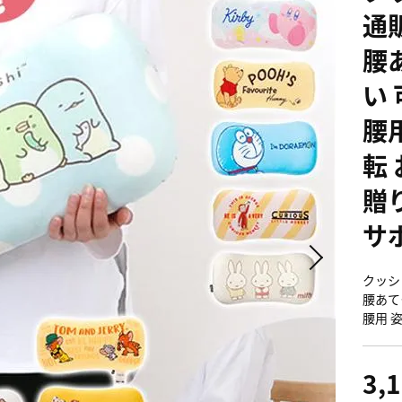
通
腰
い
腰用
転
贈
サ
クッシ
腰あて
腰用 
3,