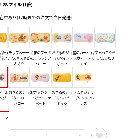
 28 マイル (1倍)
在庫あり(12時までの注文で当日発送)
/ゆっ
チップ＆デー
くまのプーさ
おさるのジョ
星のカービィ/
すみっコぐら
ピネス
ル/スヤスヤど
ん/リラックス
ージ/ペイント
スウィートス
し/まったり
んぐり
ハニー
ポップ
カイ
クール
おさるのジョ
おさるのジョ
おさるのジョ
トムとジェリ
ング
ージ/イエロー
ージ/アルファ
ージ/ハッピー
ー/リトルフレ
ハロー
ベット
ドッグ
ンズ
ョン
：