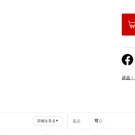
返品・
○
可
返品
詳細を見る
▼