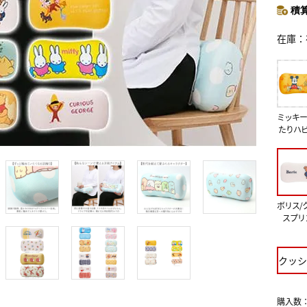
積算
在庫
ミッキー
たりハ
ボリス/
スプリ
クッシ
購入数