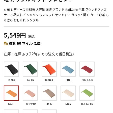
財布 レディース 長財布 大容量 通販 ブランド RafiCaro 牛革 ラウンドファス
ナー 小銭入れ ギャルソン ウォレット 使いやすい ガバッと開く カード収納 じ
ゃばら おしゃれ シンプル
5,549円
（税込）
積算 50 マイル (1倍)
在庫
在庫あり(12時までの注文で当日発送)
BLACK
GREEN
ORANGE
BLUE
BORDEAUX
CAMEL
DUSTYPINK
GREIGE
IVORY
LEAFGREEN