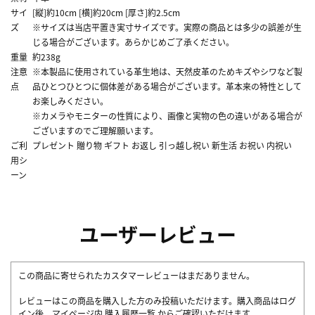
サイ
[縦]約10cm [横]約20cm [厚さ]約2.5cm
ズ
※サイズは当店平置き実寸サイズです。実際の商品とは多少の誤差が生
じる場合がございます。あらかじめご了承ください。
重量
約238g
注意
※本製品に使用されている革生地は、天然皮革のためキズやシワなど製
点
品ひとつひとつに個体差がある場合がございます。革本来の特性として
お楽しみください。
※カメラやモニターの性質により、画像と実物の色の違いがある場合が
ございますのでご理解願います。
ご利
プレゼント 贈り物 ギフト お返し 引っ越し祝い 新生活 お祝い 内祝い
用シ
ーン
ユーザーレビュー
この商品に寄せられたカスタマーレビューはまだありません。
レビューはこの商品を購入した方のみ投稿いただけます。購入商品はログ
イン後、マイページ内
購入履歴一覧
からご確認いただけます。