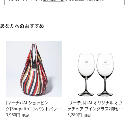
あなたへのおすすめ
[マーナxJALショッピン
[リーデル]JALオリジナル オヴ
グ]Shupattoコンパクトバッグ
ァチュア ワイングラス2脚セッ
Drop JAL客室乗務員（LC）ス
3,960円
ト（レッドワイン）
5,280円
（税込）
（税込）
カーフ柄