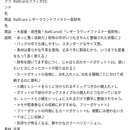
ブラ
RafiCaro(ラフィカロ)
ンド
名
商品
RafiCaro レザーラウンドファスナー長財布
名
商品
・大容量・高性能！RafiCaroの「レザーラウンドファスナー長財布」
説明
・あっと驚く収納力♪財布の中がいつもきちんと整頓された状態に♪
・バッグの中でも探しやすい、スタンダードなサイズ感。
・素材は柔らかな牛革を使用。丈夫で手に馴染むから、いつまでも愛着
をもって長く使える♪
・財布を開いてまず目につく、じゃばら式のカードポケット×10。使い
たいときにさっとカードが取り出せる♪
・カードポケットの両側に、お札入れ×2。お札を種類ごとに分けて収
納するのに便利♪
・小銭とレシートをらくに分けられるギミックつきの小銭入れ×1。
・ポケットの下部分がボックスタイプの小銭入れとつながっているか
ら、レシートと小銭をいっしょに入れるだけで勝手に整頓されちゃう。
・メモや駐車券などの収納におすすめな、フリーポケット×2
・フリーポケットの内側にもカードポケット×6。頻繁には使わないカ
ードはここに収納♪
・気持ちが明るくなる、鮮やかなカラーバリエーション。
素材
牛革