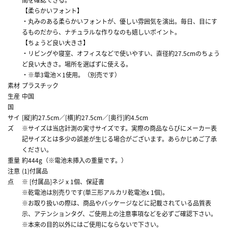
【柔らかいフォント】
・丸みのある柔らかいフォントが、優しい雰囲気を演出。毎日、目にす
るものだから、ナチュラルな作りなのも嬉しいポイント。
【ちょうど良い大きさ】
・リビングや寝室、オフィスなどで使いやすい、直径約27.5cmのちょう
ど良い大きさ。場所を選ばずに使える。
・※単3電池×1使用。（別売です）
素材
プラスチック
生産
中国
国
サイ
[縦]約27.5cm／[横]約27.5cm／[奥行]約4.5cm
ズ
※サイズは当店計測の実寸サイズです。実際の商品ならびにメーカー表
記サイズとは多少の誤差が生じる場合がございます。あらかじめご了承
ください。
重量
約444g（※電池未挿入の重量です。）
注意
(1)付属品
点
※ [付属品]ネジ x 1個、保証書
※乾電池は別売りです(単三形アルカリ乾電池x 1個)。
※お取り扱いの際は、商品やパッケージなどに記載されている品質表
示、アテンションタグ、ご使用上の注意事項などを必ずご確認下さい。
※本来の目的以外にはご使用にならないで下さい。