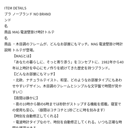
ITEM DETAILS
ブラ
ノーブランド NO BRAND
ンド
名
商品
MAG 電波壁掛け時計トルテ
名
商品
・木目調のフレームが、どんなお部屋にもマッチ。MAG 電波壁掛け時計
説明
トルテが登場。
【MAGとは】
「あなたの暮らしに、そっと寄り添う」をコンセプトに、1982年から40
年以上時計を中心にモノ作りを続けてきた歴史を持つブランド。
【どんなお部屋にもマッチ】
・北欧、ナチュラルテイスト、和室、どのようなお部屋タイプにもあわ
せやすいデザイン。木目調のフレームとシンプルな文字盤で時間が見や
すい◎
【夜間は静かに】
・夜の10時から朝の6時までは秒針がストップする機能を搭載。寝室で
の使用も安心。（昼間はコチコチと1秒ごとに時を刻みます）
【時刻を自動修正してくれる】
・電波時計タイプなので、時刻を自動修正してくれる。いつも正確な時
間を確認できる。