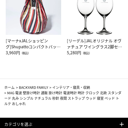
[マーナxJALショッピン
[リーデル]JALオリジナル オヴ
グ]Shupattoコンパクトバッグ
ァチュア ワイングラス2脚セッ
Drop JAL客室乗務員（LC）ス
3,960円
ト（レッドワイン）
5,280円
（税込）
（税込）
カーフ柄
ホーム
>
BACKYARD FAMILY
>
インテリア・寝具・収納
>
MAG 電波 壁掛け時計 通販 掛け時計 電波時計 時計 クロック 北欧 スタンダ
ード 丸み シンプル ナチュラル 秒針 夜間 ストラップ ウッド 寝室 ベッド ト
ルテ おしゃれ
カテゴリを選ぶ