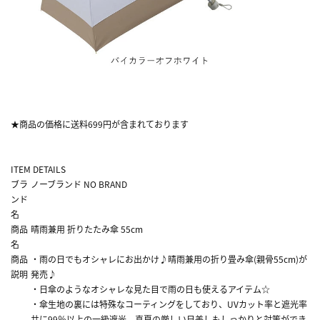
★商品の価格に送料699円が含まれております
ITEM DETAILS
ブラ
ノーブランド NO BRAND
ンド
名
商品
晴雨兼用 折りたたみ傘 55cm
名
商品
・雨の日でもオシャレにお出かけ♪晴雨兼用の折り畳み傘(親骨55cm)が
説明
発売♪
・日傘のようなオシャレな見た目で雨の日も使えるアイテム☆
・傘生地の裏には特殊なコーティングをしており、UVカット率と遮光率
共に99％以上の一級遮光。真夏の厳しい日差しもしっかりと対策ができ