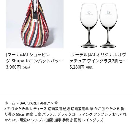
[マーナxJALショッピン
[リーデル]JALオリジナル オヴ
グ]Shupattoコンパクトバッグ
ァチュア ワイングラス2脚セッ
Drop JAL客室乗務員（LC）ス
3,960円
ト（レッドワイン）
5,280円
（税込）
（税込）
カーフ柄
ホーム
>
BACKYARD FAMILY
>
傘
>
折りたたみ傘 レディース 晴雨兼用 通販 晴雨兼用傘 傘 かさ 折りたたみ 折
り畳み 55cm 雨傘 日傘 パラソル ブラックコーティング アンブレラ おしゃれ
かわいい 可愛い シンプル 通勤 通学 手開き 雨具 レイングッズ