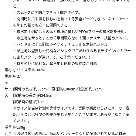
る。
・スムーズに開閉ができる手開きタイプ。
・開閉時に爪や指を挟むのを防止する安全ガード付きで、ネイルアート
を施した指でも安全に開閉できる。
・撥水加工剤には人の体と環境に優しいPFOAフリーの撥水剤を使用。
・傘生地をサッとまとめて手間取らない！面ファスナー式留めバンド。
・ハンドルは手に馴染みやすくナチュラルな木製ハンドル。
・傘生地は型押しや花柄などシックでこだわりのあるデザイン(※カラー
によりパターンが違います。ご了承ください。)
・持ち運びに便利な、傘生地と同柄の収納袋が付属。
素材
ポリエステル100%
生産
中国
国
サイ
[親骨の長さ]約55cm／[直径]約100cm／[全長]約57cm
ズ
[収納時の長さ]約24.5cm
[収納時の幅]約7cm
※サイズは当店計測の実寸サイズです。実際の商品ならびにメーカー表
記サイズとは多少の誤差が生じる場合がございます。あらかじめご了承
ください。
重量
約230g
注意
※お取り扱いの際は、商品やパッケージなどに記載されている品質表