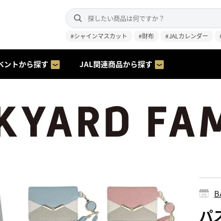
#シャインマスカット
#財布
#JALカレンダー
ベントから探す
JAL関連商品から探す
B
パ