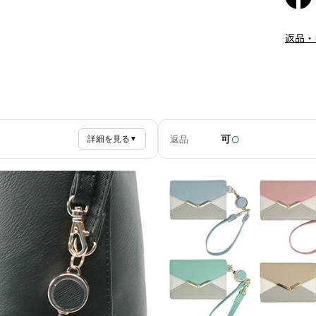
返品・
○
可
返品
詳細を見る
▼