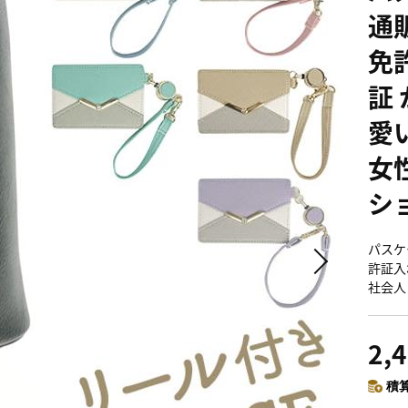
通
免
証
愛い
女
シ
パスケ
許証入
社会人 
2,
積算