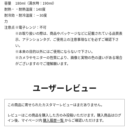
容量
180ml（満水時：190ml）
耐熱・
・耐熱温度：140度
耐冷効
・耐冷温度：－30度
力
注意点
※電子レンジ：不可
※お取り扱いの際は、商品やパッケージなどに記載されている品質表
示、アテンションタグ、ご使用上の注意事項などを必ずご確認下さ
い。
※本来の目的以外にはご使用にならないで下さい。
※カメラやモニターの性質により、画像と実物の色の違いがある場合
がございますのでご理解願います。
ユーザーレビュー
この商品に寄せられたカスタマーレビューはまだありません。
レビューはこの商品を購入した方のみ投稿いただけます。購入商品はログ
イン後、マイページ内
購入履歴一覧
からご確認いただけます。