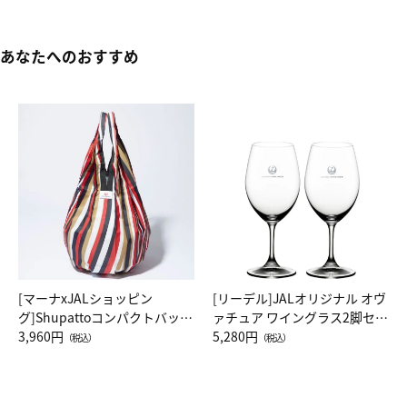
あなたへのおすすめ
[マーナxJALショッピン
[リーデル]JALオリジナル オヴ
グ]Shupattoコンパクトバッグ
ァチュア ワイングラス2脚セッ
Drop JAL客室乗務員（LC）ス
3,960円
ト（レッドワイン）
5,280円
（税込）
（税込）
カーフ柄