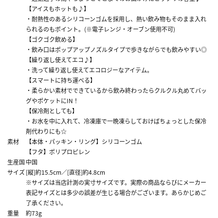
【アイスもホットも♪】
・耐熱性のあるシリコーンゴムを採用し、熱い飲み物もそのまま入れ
られるのもポイント。(※電子レンジ・オーブン使用不可)
【ゴクゴク飲める】
・飲み口はポップアップノズルタイプで歩きながらでも飲みやすい◎
【繰り返し使えてエコ♪】
・洗って繰り返し使えてエコロジーなアイテム。
【スマートに持ち運べる】
・柔らかい素材でできているから飲み終わったらクルクル丸めてバッ
グやポケットにIN！
【保冷剤としても】
・お水を中に入れて、冷凍庫で一晩凍らしておけばちょっとした保冷
剤代わりにも☆
素材
【本体・パッキン・リング】シリコーンゴム
【フタ】ポリプロピレン
生産国
中国
サイズ
[縦]約15.5cm／[直径]約4.8cm
※サイズは当店計測の実寸サイズです。実際の商品ならびにメーカー
表記サイズとは多少の誤差が生じる場合がございます。あらかじめご
了承ください。
重量
約73g